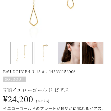
素材
カラー
誕生石
モチーフ
EAU DOUCE４℃ 品番：142331153006
石の色
SOLDOUT
K18イエローゴールド ピアス
ファッションテイス
ト
¥24,200
(tax in)
イエローゴールドのプレートが軽やかに揺れるピアス。