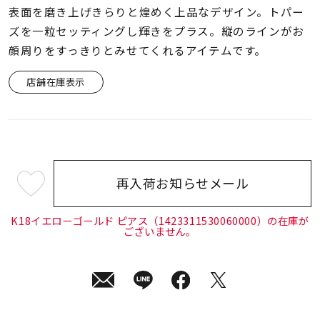
着用シーン
表面を磨き上げきらりと煌めく上品なデザイン。トパー
ズを一粒セッティングし輝きをプラス。縦のラインがお
コレクション
顔周りをすっきりとみせてくれるアイテムです。
店舗在庫表示
レディース
～
リングサイズ
メンズ
～
再入荷お知らせメール
リングサイズ
¥24,200
(tax
in)
K18イエローゴールド ピアス（1423311530060000）の在庫が
ございません。
価格
¥0
¥400,
在庫
在庫ありのみ
すべて表示