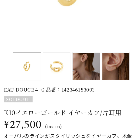
素材
カラー
誕生石
モチーフ
EAU DOUCE４℃ 品番：142346153003
石の色
SOLDOUT
K10イエローゴールド イヤーカフ/片耳用
ファッションテイス
ト
¥27,500
(tax in)
オーバルのラインがスタイリッシュなイヤーカフ。地金