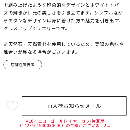
着用シーン
を組み上げたような印象的なデザインとホワイトトパー
ズの輝きが耳元の美しさを引き立てます。シンプルなが
コレクション
らモダンなデザインは身に着けた方の魅力を引き出す、
クラスアップジュエリーです。
レディース
※天然石・天然素材を使用しているため、実際の色味や
～
リングサイズ
風合いが異なる場合がございます。
店舗在庫表示
メンズ
～
リングサイズ
価格
¥0
¥400,
再入荷お知らせメール
¥27,500
(tax
在庫
in)
在庫ありのみ
すべて表示
K10イエローゴールド イヤーカフ/片耳用
（1423461530030000）の在庫がございません。