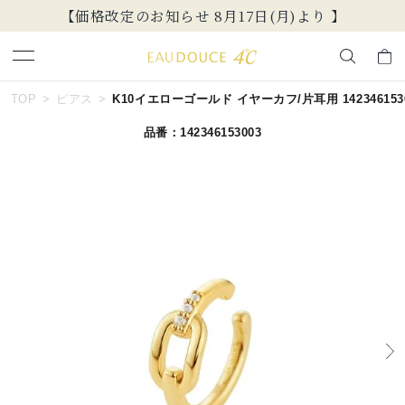
【価格改定のお知らせ 8月17日(月)より 】
キーワードで検索する
TOP
ピアス
K10イエローゴールド イヤーカフ/片耳用 142346153
品番：142346153003
人気検索キーワード
#summer
#ダイヤモンド ネックレス
#くまのプーさん
#ペア
#エタニティ
ブランド
EAU DOUCE４℃
カテゴリー
すべてのジュエリー