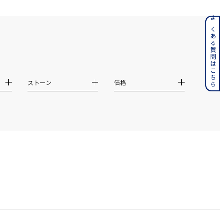
ンレス
よくある質問はこちら
その他
誕生石
6月の誕生石
ストーン
価格
月の誕生石
12月の誕生石
ムーン
フラワー
イエロー
ブラウン
シンプル
ユニセックス