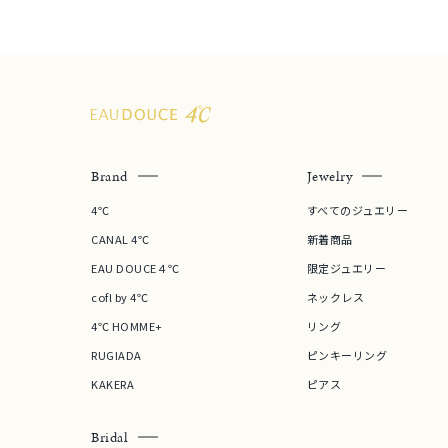
Brand
Jewelry
4℃
すべてのジュエリー
CANAL 4℃
新着商品
EAU DOUCE４℃
限定ジュエリー
cofl by 4℃
ネックレス
4℃ HOMME+
リング
RUGIADA
ピンキーリング
KAKERA
ピアス
Bridal