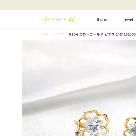
Brand
Jewelr
TOP
ピアス
K10イエローゴールド ピアス 1424161530
All Jewelry
New Item
Online Shop
Pinky Ring
Pierced Earrings
ショッピングガイド
Bangle
Birthday Collecti
よくあるご質問