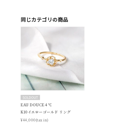
着用シーン
オフィ
同じカテゴリの商品
耳周り
コレクション
公式オ
レディース
リングサイズ
メンズ
リングサイズ
SOLDOUT
価格
¥0
EAU DOUCE４℃
K10イエローゴールド リング
在庫
在
¥44,000(tax in)