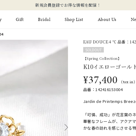
新規会員登録でお得な情報を配信！
y
Gift
Bridal
Shop List
About Us
N
04
EAU DOUCE４℃ 品番：142
Limited Jewelry
Necklace
Fashion Jewelry
Brida
SOLDOUT
Earring
【Spring Collection】
Ear Cuff
ジュエリーケア
永久保
K10イエローゴール
on
Jewelry Pouch
Adjuster
ブライ
¥37,400
(tax in)
ブライ
品番：142416153004
Jardin de Printemps 
「可憐、成功」が花言葉の
華奢なフレームが、アクア
かな春の訪れを感じさせる特