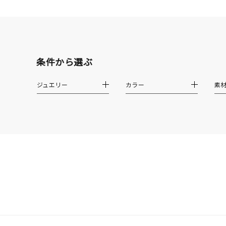
素材
プラチ
カラー
イエロ
条件から選ぶ
1月の
ジュエリー
カラー
素
誕生石
7月の
しずく
モチーフ
クロス
クリア
石の色
レッド
ファッションテイスト
フェミ