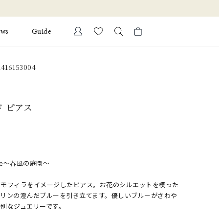
ews
Guide
カートに商品がありません。
416153004
Ring
l Jewelry
Bracelet
証
ド ピアス
ダルサービス
ダルリングの選び方
Breeze〜春風の庭園〜
ネモフィラをイメージしたピアス。お花のシルエットを模った
マリンの澄んだブルーを引き立てます。優しいブルーがさわや
別なジュエリーです。