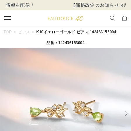
【価格改定のお知らせ 8月17日(月)より 】
キーワードで検索する
TOP
ピアス
K10イエローゴールド ピアス 142436153004
品番：142436153004
人気検索キーワード
#ペア
#ハーフエタニティリング
#エタニティ
#ダイヤモンド ネックレス
#eギフト
ブランド
EAU DOUCE４℃
カテゴリー
すべてのジュエリー