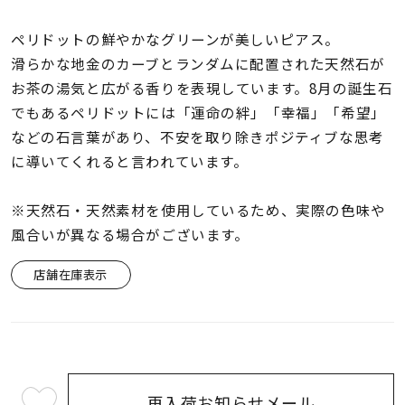
着用シーン
ペリドットの鮮やかなグリーンが美しいピアス。
コレクション
滑らかな地金のカーブとランダムに配置された天然石が
お茶の湯気と広がる香りを表現しています。8月の誕生石
でもあるペリドットには「運命の絆」「幸福」「希望」
レディース
などの石言葉があり、不安を取り除きポジティブな思考
～
リングサイズ
に導いてくれると言われています。
※天然石・天然素材を使用しているため、実際の色味や
メンズ
～
風合いが異なる場合がございます。
リングサイズ
店舗在庫表示
価格
¥0
¥400,
在庫
在庫ありのみ
すべて表示
再入荷お知らせメール