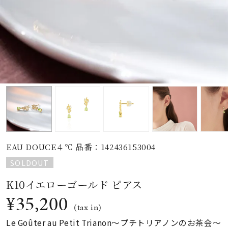
素材
カラー
誕生石
モチーフ
EAU DOUCE４℃ 品番：142436153004
石の色
SOLDOUT
K10イエローゴールド ピアス
ファッションテイス
ト
¥35,200
(tax in)
Le Goûter au Petit Trianon～プチトリアノンのお茶会～