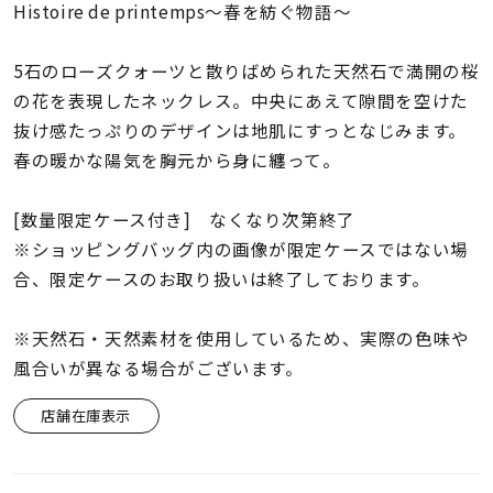
着用シーン
Histoire de printemps〜春を紡ぐ物語〜
5石のローズクォーツと散りばめられた天然石で満開の桜
コレクション
の花を表現したネックレス。中央にあえて隙間を空けた
抜け感たっぷりのデザインは地肌にすっとなじみます。
レディース
春の暖かな陽気を胸元から身に纏って。
～
リングサイズ
[数量限定ケース付き] なくなり次第終了
※ショッピングバッグ内の画像が限定ケースではない場
メンズ
～
合、限定ケースのお取り扱いは終了しております。
リングサイズ
※天然石・天然素材を使用しているため、実際の色味や
価格
風合いが異なる場合がございます。
¥0
¥400,
店舗在庫表示
在庫
在庫ありのみ
すべて表示