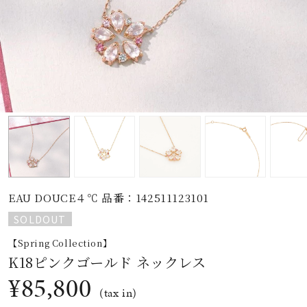
素材
カラー
誕生石
モチーフ
EAU DOUCE４℃ 品番：142511123101
石の色
SOLDOUT
【Spring Collection】
ファッションテイス
K18ピンクゴールド ネックレス
ト
¥85,800
(tax in)