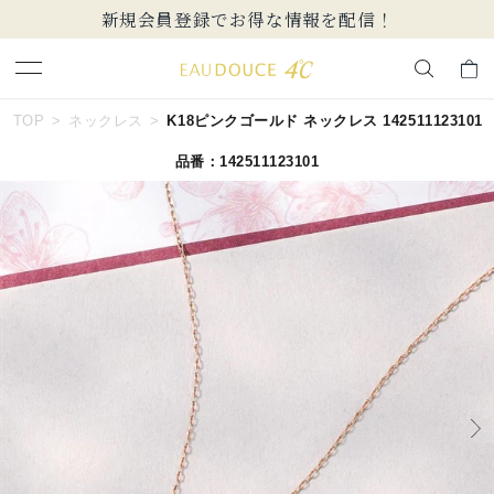
新規会員登録でお得な情報を配信！
キーワードで検索する
TOP
ネックレス
K18ピンクゴールド ネックレス 142511123101
品番：142511123101
人気検索キーワード
#summer
#ペア
#ダイヤモンド ネックレス
#エタニティ
#くまのプーさん
ブランド
EAU DOUCE４℃
カテゴリー
すべてのジュエリー