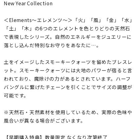
着用シーン
New Year Collection
＜Elements〜エレメンツ〜＞「火」「風」「金」「水」
コレクション
「土」「木」の6つのエレメントを色とりどりの天然石
で表現したシリーズ。自然のエネルギーをジュエリーに
レディース
落とし込んだ特別なお守りをあなたに…。
～
リングサイズ
土をイメージしたスモーキークォーツを留めたブレスレ
ット。スモーキークォーツには大地のパワーが宿ると言
メンズ
～
われており、魔除けの力があるとされています。ハーフ
リングサイズ
バングルに繋げたチェーンを引くことでサイズの調整が
可能です。
価格
¥0
¥400,
※天然石・天然素材を使用しているため、実際の色味や
風合いが異なる場合がございます。
在庫
在庫ありのみ
すべて表示
【早期購入特典】数量限定 なくなり次第終了