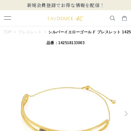
新規会員登録でお得な情報を配信！
キーワードで検索する
TOP
ブレスレット
シルバーイエローゴールド ブレスレット 142518
品番：142518133003
人気検索キーワード
#ペア
#ハーフエタニティリング
#エタニティ
#ダイヤモンド ネックレス
#eギフト
ブランド
EAU DOUCE４℃
カテゴリー
すべてのジュエリー