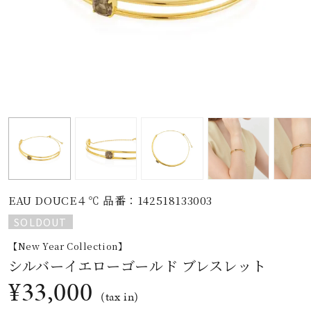
素材
カラー
誕生石
モチーフ
EAU DOUCE４℃ 品番：142518133003
石の色
SOLDOUT
【New Year Collection】
ファッションテイス
シルバーイエローゴールド ブレスレット
ト
¥33,000
(tax in)