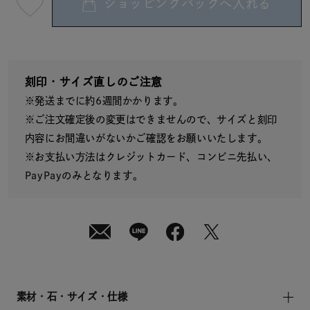
ショッピングバッグへ入れる
最
短
08
月
08
日
(土)
発
送
刻印・サイズ直しのご注意
¥28,600
※発送までに約6週間かかります。
(tax
in)
※ご注文確定後の変更はできませんので、サイズと刻印
内容にお間違いがないかご確認をお願いいたします。
※お支払い方法はクレジットカード、コンビニ先払い、
PayPayのみとなります。
素材・石・サイズ・仕様