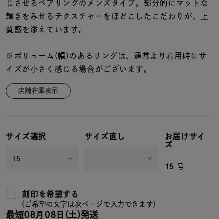
着用シーン
じさせるペアリングのメンズタイプ。部分的にマットな
輝きをみせるテクスチャーをほどこしたこだわりが、上
質感を添えています。
コレクション
※ボリューム(幅)のあるリングは、通常より着用時にサ
レディース
イズが小さく感じる場合がございます。
～
リングサイズ
店舗在庫表示
メンズ
～
リングサイズ
サイズ選択
サイズ直し
お届けサイ
ズ
価格
¥0
¥400,
15
号
刻印を希望する
在庫
在庫ありのみ
すべて表示
（ご希望の文字は次ページで入力できます）
最短
08月08日(土)
発送