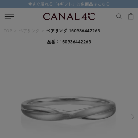
今すぐ贈れる「eギフト」対象商品はこちら
TOP
ペアリング
ペアリング 150936442263
キーワードで検索する
品番：150936442263
人気検索キーワード
#ペア
#ハーフエタニティリング
#エタニティ
#ダイヤモンド ネックレス
#eギフト
ブランド
Canal４℃
カテゴリー
すべてのジュエリー