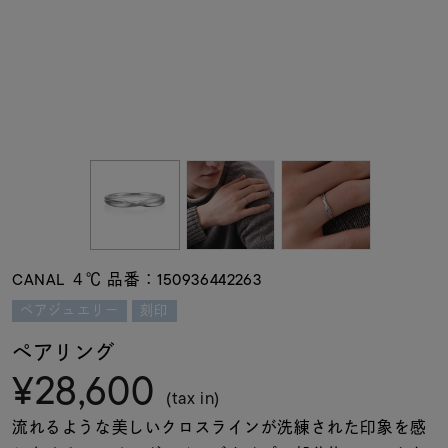
素材
カラー
誕生石
モチーフ
CANAL ４℃ 品番：150936442263
石の色
ペアジュエリー
刻印
ペアリング
ファッションテイス
¥28,600
ト
(tax in)
流れるような美しいクロスラインが洗練された印象を感