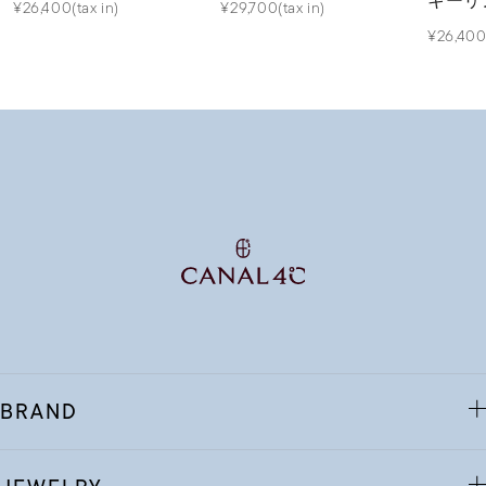
キーリ
¥26,400(tax in)
¥29,700(tax in)
¥26,400(
BRAND