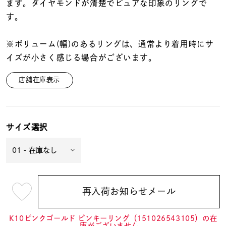
着用シーン
ます。ダイヤモンドが清楚でピュアな印象のリングで
す。
コレクション
※ボリューム(幅)のあるリングは、通常より着用時にサ
イズが小さく感じる場合がございます。
レディース
～
店舗在庫表示
リングサイズ
メンズ
～
サイズ選択
リングサイズ
価格
¥0
¥400,
再入荷お知らせメール
¥26,400
(tax
在庫
在庫ありのみ
すべて表示
in)
K10ピンクゴールド ピンキーリング（151026543105）の在
庫がございません。