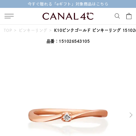
今すぐ贈れる「eギフト」対象商品はこちら
TOP
ピンキーリング
K10ピンクゴールド ピンキーリング 151026
キーワードで検索する
品番：151026543105
人気検索キーワード
#summer
#ダイヤモンド ネックレス
#くまのプーさん
#ペア
#エタニティ
ブランド
Canal４℃
カテゴリー
すべてのジュエリー