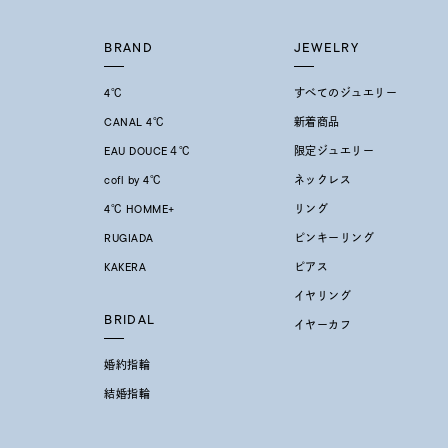
BRAND
JEWELRY
4℃
すべてのジュエリー
CANAL 4℃
新着商品
EAU DOUCE４℃
限定ジュエリー
cofl by 4℃
ネックレス
4℃ HOMME+
リング
RUGIADA
ピンキーリング
KAKERA
ピアス
イヤリング
BRIDAL
イヤーカフ
婚約指輪
結婚指輪