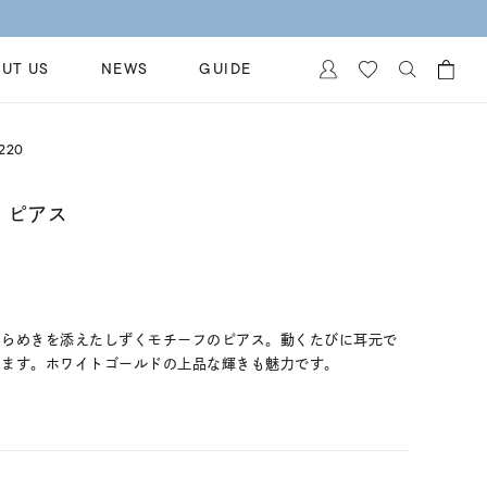
UT US
NEWS
GUIDE
カートに商品がありません。
220
イヤリング
al Jewelry
ペアブレスレット
 ピアス
保証
ー
ベストセラー
イダルサービス
ングはこちら
イダルリングの選び方
きらめきを添えたしずくモチーフのピアス。動くたびに耳元で
てます。ホワイトゴールドの上品な輝きも魅力です。