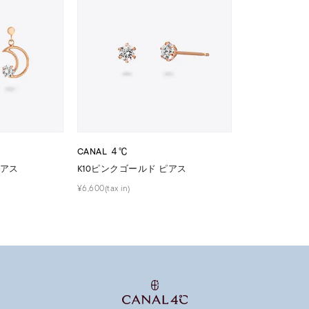
ジュエリー
腕周りジュエリー
ペアジュエリー
ベストセ
ンラインショップ限定
～
CANAL ４℃
～
ピアス
K10ピンクゴールド ピアス
¥6,600(tax in)
¥400,00
庫ありのみ
すべて表示