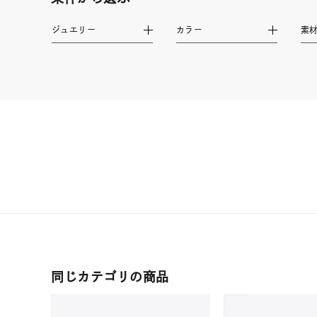
プラチ
ジュエリー
カラー
素
カラー
イエロ
1月の
誕生石
7月の
しずく
モチーフ
クロス
クリア
石の色
レッド
ファッションテイスト
フェミ
同じカテゴリの商品
着用シーン
オフィ