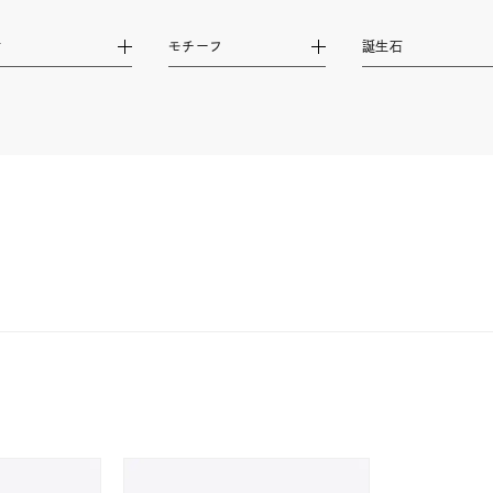
ナ
K18
K10
K7
ゴールド
シルバー
ステ
材
モチーフ
誕生石
ーカラー
ピンクカラー
ホワイトカラー
トリプルカラー
誕生石
2月の誕生石
3月の誕生石
4月の誕生石
5月
誕生石
8月の誕生石
9月の誕生石
10月の誕生石
11
リセット
絞り込んで検索する
ハート
一粒
三石
パヴェ
ライン
馬蹄
ダブルループ
星座
イニシャル
リボン
その他
ホワイト
ピンク
パープル
ブルー
グリーン
マルチカラー
ニン
エレガント
カジュアル
フォーマル
モード
ス
ご褒美
記念日
誕生日
気分転換
デート