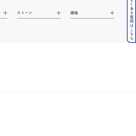
よくある質問はこちら
ンレス
ストーン
価格
その他
の誕生石
6月の誕生石
月の誕生石
12月の誕生石
ムーン
フラワー
イエロー
ブラウン
シンプル
ユニセックス
結婚式
推し活