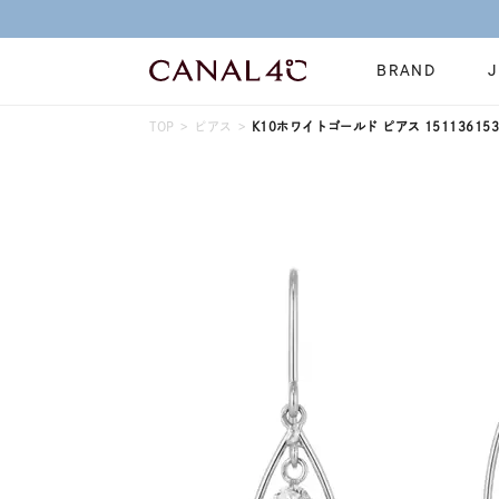
BRAND
TOP
ピアス
K10ホワイトゴールド ピアス 151136153
ネックレス
リング
Online Shop
イヤーカフ
ブレスレット
ショッピングガイド
時計
誕生石
よくあるご質問
すべてのジュエリー
ジュエリーポ