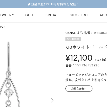
今すぐ贈れる「eギフト」対象商品はこちら
JEWELRY
GIFT
BRIDAL
SHOP LIST
ABO
220
CANAL ４℃ 品番：151136153
ピンキーリング
ピアス
Fashion Jewelry
Brid
SOLDOUT
ペアネックレス
ペアリング
K10ホワイトゴールド
プレゼントガイド
永久
¥12,100
新着商品
限定ジュエリ
ジュエリーケア
ブラ
(tax in)
ーチ
アジャスター
ブライダルリ
品番：151136153220
法人のお客様
ブラ
キュービックジルコニアの
揺れ、女性らしさを引き立
店舗在庫表示