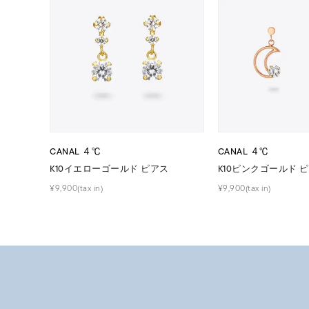
耳周り
コレクション
公式オ
レディース
リングサイズ
CANAL ４℃
CANAL ４℃
メンズ
リングサイズ
K10イエローゴールド ピアス
K10ピンクゴールド 
¥9,900(tax in)
¥9,900(tax in)
価格
¥0
在庫
在