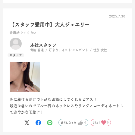
2025.7.30
【スタッフ愛用中】大人ジェエリー
着用感
:とても良い
本社スタッフ
骨格:
普通
好きなテイスト:
エレガント
性別:
女性
身に着けるだけで上品な印象にしてくれるピアス！
最近は暑いのでブルー石のネックレスやリングとコーディネートし
て涼やかな印象に！
参考になった
0
Like!
0