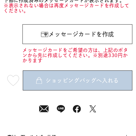
下部に作成済みのメッセージカードが表示されます。
※表示されない場合は再度メッセージカードを作成して
ください。
メッセージカードを作成
メッセージカードをご希望の方は、上記のボタ
ンから先に作成してください。※別途330円か
かります
ショッピングバッグへ入れる
最
短
08
月
10
日
(月)
発
送
¥9,900
(tax
in)