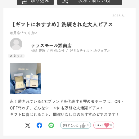
絞り込み
表示：新しい順
2025.8.11
【ギフトにおすすめ】洗練された大人ピアス
着用感
:とても良い
テラスモール湘南店
骨格:
普通
性別:
女性
好きなテイスト:
カジュアル
永く愛されている4℃ブランドを代表する雫のモチーフは、ON・
OFF問わず、どんなシーンにも万能な大活躍ピアス✧
ギフトに喜ばれること、間違いなし◎のおすすめピアスです！
参考になった
0
Like!
0