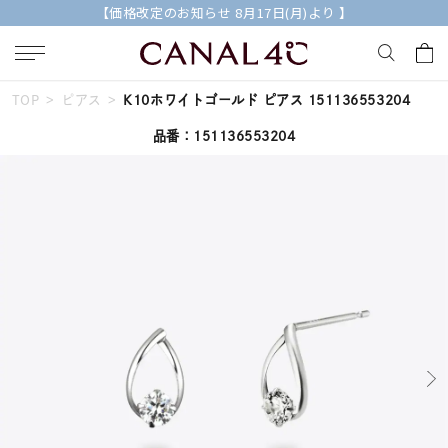
【価格改定のお知らせ 8月17日(月)より 】
TOP
ピアス
K10ホワイトゴールド ピアス 151136553204
キーワードで検索する
品番：151136553204
人気検索キーワード
#summer
#ペア
#ダイヤモンド ネックレス
#エタニティ
#くまのプーさん
ブランド
Canal４℃
カテゴリー
すべてのジュエリー