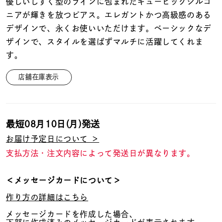
着用シーン
優しいしずく型のラインに包まれたキュービックジルコ
ニアが輝きを放つピアス。エレガントかつ高級感のある
デザインで、永くお使いいただけます。ベーシックなデ
コレクション
ザインで、スタイルを選ばずマルチに活躍してくれま
す。
レディース
～
店舗在庫表示
リングサイズ
メンズ
～
最短
08月10日(月)
発送
リングサイズ
お届け予定日について ＞
支払方法・注文内容によって発送日が異なります。
価格
¥0
¥400,
＜メッセージカードについて＞
作り方の詳細はこちら
在庫
在庫ありのみ
すべて表示
メッセージカードを作成した場合、