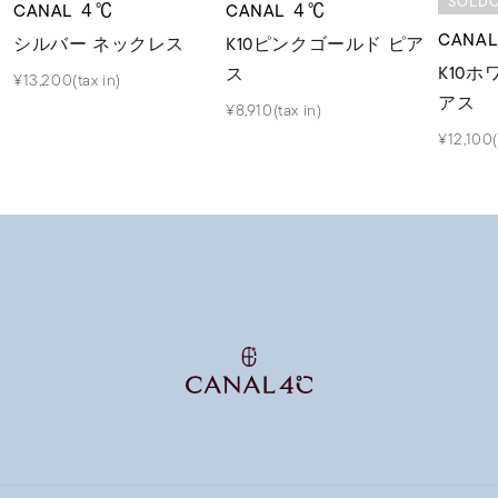
SOLD
CANAL ４℃
CANAL ４℃
CANA
シルバー ネックレス
K10ピンクゴールド ピア
K10
ス
¥13,200(tax in)
アス
¥8,910(tax in)
¥12,100(