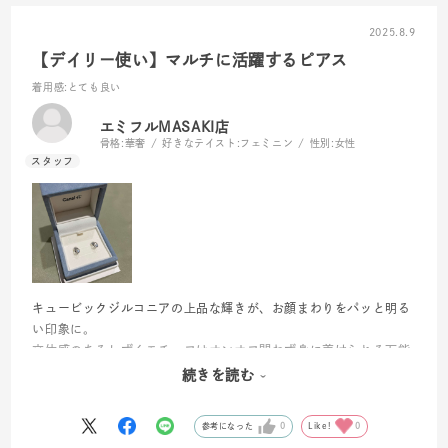
2025.8.9
【デイリー使い】マルチに活躍するピアス
着用感
:とても良い
エミフルMASAKI店
骨格:
華奢
好きなテイスト:
フェミニン
性別:
女性
キュービックジルコニアの上品な輝きが、お顔まわりをパッと明る
い印象に。
立体感のあるしずくモチーフはオンオフ問わず身に着けられる万能
デザインです。
続きを読む
ギフトはもちろん、ご自身のご褒美ジュエリーにもオススメです！
参考になった
0
Like!
0