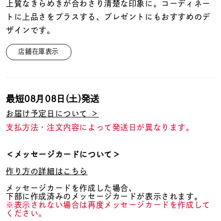
着用シーン
上質なきらめきが合わさり清楚な印象に。コーディネー
トに上品さをプラスする、プレゼントにもおすすめのデ
ザインです。
コレクション
店舗在庫表示
レディース
～
リングサイズ
最短
08月08日(土)
発送
お届け予定日について ＞
メンズ
～
支払方法・注文内容によって発送日が異なります。
リングサイズ
＜メッセージカードについて＞
価格
¥0
¥400,
作り方の詳細はこちら
メッセージカードを作成した場合、
下部に作成済みのメッセージカードが表示されます。
在庫
在庫ありのみ
すべて表示
※表示されない場合は再度メッセージカードを作成して
ください。