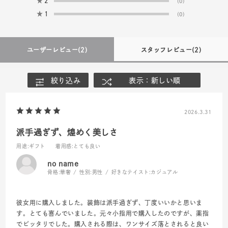
★
2
(0)
★
1
(0)
ユーザーレビュー
(2)
スタッフレビュー
(2)
絞り込み
表示：新しい順
2026.3.31
派手過ぎず、煌めく美しさ
用途
:ギフト
着用感
:とても良い
no name
骨格:
華奢
性別:
男性
好きなテイスト:
カジュアル
彼女用に購入しました。装飾は派手過ぎず、丁度いいかと思いま
す。とても喜んでいました。元々小指用で購入したのですが、薬指
でピッタリでした。購入される際は、ワンサイズ落とされると良い