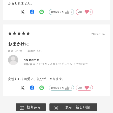
かもしれません。
参考になった
0
Like!
0
2025.9.16
お出かけに
用途
:自分用
着用感
:良い
no name
骨格:
普通
好きなテイスト:
カジュアル
性別:
女性
女性らしく可愛い、気分が上がります。
参考になった
0
Like!
0
絞り込み
表示：新しい順