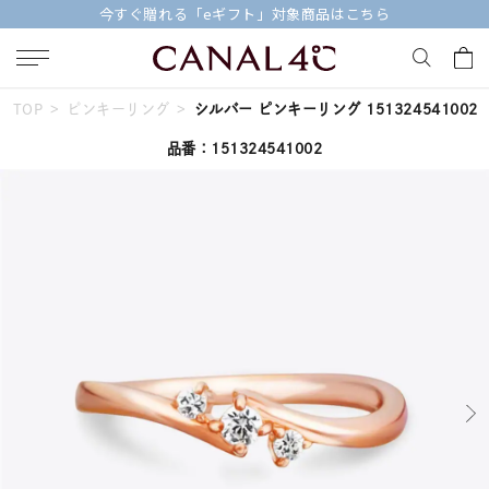
今すぐ贈れる「eギフト」対象商品はこちら
TOP
ピンキーリング
シルバー ピンキーリング 151324541002
キーワードで検索する
品番：151324541002
人気検索キーワード
#ペア
#eギフト
#ハーフエタニティリング
#刻印可
#メンズ ネックレス
ブランド
Canal４℃
カテゴリー
すべてのジュエリー