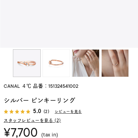
素材
カラー
誕生石
モチーフ
CANAL ４℃ 品番：151324541002
石の色
シルバー ピンキーリング
5.0
（2）
レビューを見る
ファッションテイス
ト
スタッフレビューを見る (2)
¥7,700
(tax in)