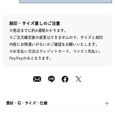
08
月
08
日
(土)
発
送
刻印・サイズ直しのご注意
¥7,700
※発送までに約6週間かかります。
(tax
in)
※ご注文確定後の変更はできませんので、サイズと刻印
内容にお間違いがないかご確認をお願いいたします。
※お支払い方法はクレジットカード、コンビニ先払い、
PayPayのみとなります。
素材・石・サイズ・仕様