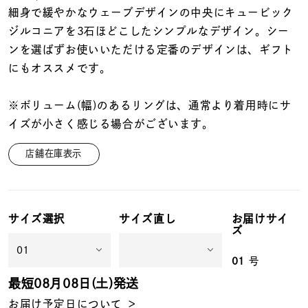
着用シーン
細身で緩やかなウェーブデザインの中央にキュービック
ジルコニアを3石ほどこしたシンプルなデザイン。シー
コレクション
ンを選ばずお使いいただける定番のデザインは、ギフト
にもオススメです。
レディース
～
※ボリューム(幅)のあるリングは、通常より着用時にサ
リングサイズ
イズが小さく感じる場合がございます。
店舗在庫表示
メンズ
～
リングサイズ
サイズ選択
サイズ直し
お届けサイ
価格
¥0
¥400,
ズ
01
号
在庫
最短
08月08日(土)
発送
在庫ありのみ
すべて表示
お届け予定日について ＞