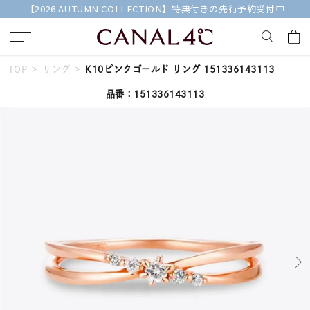
【2026 AUTUMN COLLECTION】特典付きの先行予約受付中
TOP
リング
K10ピンクゴールド リング 151336143113
キーワードで検索する
品番：151336143113
人気検索キーワード
#ペア
#eギフト
#ハーフエタニティリング
#刻印可
#メンズ ネックレス
ブランド
Canal４℃
カテゴリー
すべてのジュエリー