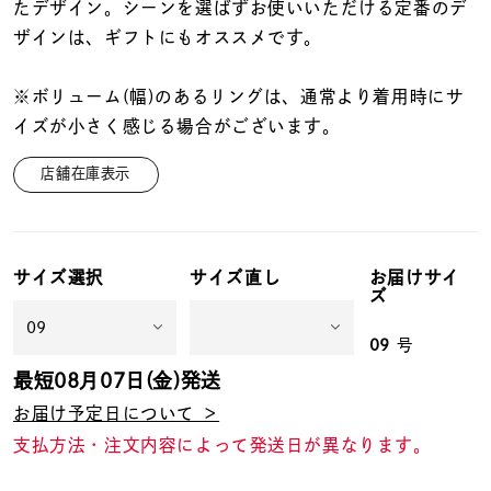
着用シーン
たデザイン。シーンを選ばずお使いいただける定番のデ
ザインは、ギフトにもオススメです。
コレクション
※ボリューム(幅)のあるリングは、通常より着用時にサ
イズが小さく感じる場合がございます。
レディース
～
店舗在庫表示
リングサイズ
メンズ
～
サイズ選択
サイズ直し
お届けサイ
リングサイズ
ズ
09
号
価格
¥0
¥400,
最短
08月07日(金)
発送
お届け予定日について ＞
支払方法・注文内容によって発送日が異なります。
在庫
在庫ありのみ
すべて表示