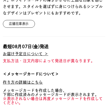
ス。ホワイトゴールドの輝きがさらに上品な印象を感じ
着用シーン
させます。スタイルを選ばずに身につけられるシンプル
なデザインはプレゼントにもおすすめです。
コレクション
店舗在庫表示
レディース
～
リングサイズ
最短
08月07日(金)
発送
お届け予定日について ＞
メンズ
～
支払方法・注文内容によって発送日が異なります。
リングサイズ
＜メッセージカードについて＞
価格
¥0
¥400,
作り方の詳細はこちら
メッセージカードを作成した場合、
下部に作成済みのメッセージカードが表示されます。
※表示されない場合は再度メッセージカードを作成して
在庫
在庫ありのみ
すべて表示
ください。