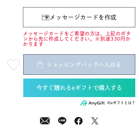
メッセージカードを作成
メッセージカードをご希望の方は、上記のボタ
ンから先に作成してください。※別途330円か
かります
ショッピングバッグへ入れる
最
短
08
月
07
日
(金)
発
送
¥36,300
のeギフトとは？
(tax
in)