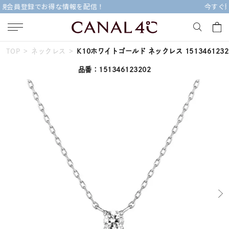
今すぐ贈れる「eギフト」対象商品はこちら
TOP
ネックレス
K10ホワイトゴールド ネックレス 1513461232
キーワードで検索する
品番：151346123202
人気検索キーワード
#ペア
#eギフト
#ハーフエタニティリング
#刻印可
#メンズ ネックレス
ブランド
Canal４℃
カテゴリー
すべてのジュエリー