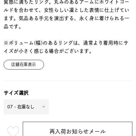
着用シーン
質感に満ちたリング。丸みのあるアームにホワイトゴー
ルドを合わせて、女性らしい凜とした表情に仕上げてい
ます。気品ある手元を演出する、永く身に着けられる一
コレクション
品です。
レディース
※ボリューム(幅)のあるリングは、通常より着用時にサ
～
リングサイズ
イズが小さく感じる場合がございます。
店舗在庫表示
メンズ
～
リングサイズ
サイズ選択
価格
¥0
¥400,
在庫
在庫ありのみ
すべて表示
再入荷お知らせメール