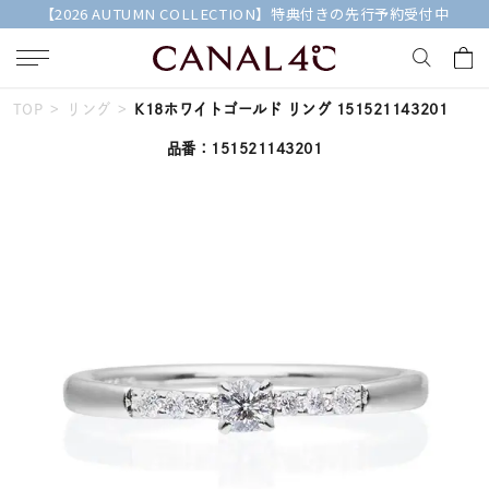
【2026 AUTUMN COLLECTION】特典付きの先行予約受付中
TOP
リング
K18ホワイトゴールド リング 151521143201
キーワードで検索する
品番：151521143201
人気検索キーワード
#ペア
#ハーフエタニティリング
#エタニティ
#ダイヤモンド ネックレス
#eギフト
ブランド
Canal４℃
カテゴリー
すべてのジュエリー