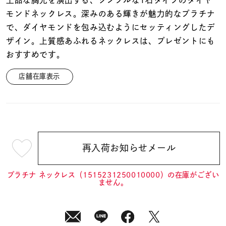
着用シーン
モンドネックレス。深みのある輝きが魅力的なプラチナ
で、ダイヤモンドを包み込むようにセッティングしたデ
コレクション
ザイン。上質感あふれるネックレスは、プレゼントにも
おすすめです。
レディース
～
店舗在庫表示
リングサイズ
メンズ
～
リングサイズ
再入荷お知らせメール
¥70,400
(tax
価格
¥0
¥400,
in)
プラチナ ネックレス（1515231250010000）の在庫がござい
ません。
在庫
在庫ありのみ
すべて表示