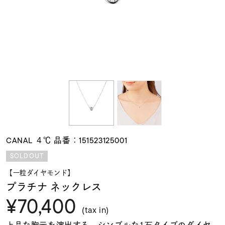
素材
カラー
誕生石
モチーフ
CANAL ４℃ 品番：151523125001
石の色
SOLDOUT
【一粒ダイヤモンド】
ファッションテイス
プラチナ ネックレス
ト
¥70,400
(tax in)
上品な胸元を演出する、シンプルな1石タイプのダイヤ