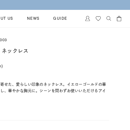
UT US
NEWS
GUIDE
カートに商品がありません。
003
イヤリング
al Jewelry
ド ネックレス
ペアブレスレット
保証
n)
ー
ベストセラー
イダルサービス
ングはこちら
イダルリングの選び方
に寄せた、愛らしい印象のネックレス。イエローゴールドの華
和し、華やかな胸元に。シーンを問わずお使いいただけるアイ