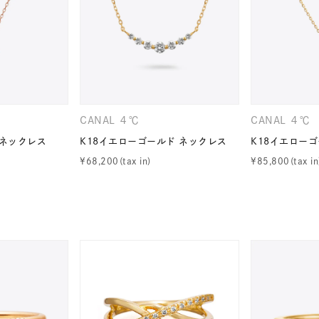
CANAL ４℃
CANAL ４℃
 ネックレス
K18イエローゴールド ネックレス
K18イエロー
¥
68,200
¥
85,800
r
#ペア
#ダイヤモンド ネックレス
#エタニティ
#くまのプ