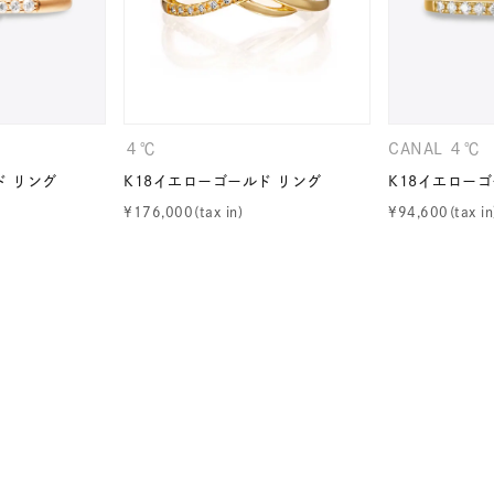
ナ
K18
K10
K7
ゴールド
シルバー
ステ
４℃
CANAL ４℃
ーカラー
ピンクカラー
ホワイトカラー
トリプルカラー
ド リング
K18イエローゴールド リング
K18イエローゴ
¥
176,000
¥
94,600
誕生石
2月の誕生石
3月の誕生石
4月の誕生石
5月
誕生石
8月の誕生石
9月の誕生石
10月の誕生石
11
リセット
絞り込んで検索する
ハート
一粒
三石
パヴェ
ライン
馬蹄
ダブルループ
星座
イニシャル
リボン
その他
ホワイト
ピンク
パープル
ブルー
グリーン
マルチカラー