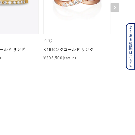
よくある質問はこちら
ンレス
４℃
４℃
その他
ールド リング
K18ピンクゴールド リング
K18イエ
¥
203,500
¥
72,600
の誕生石
6月の誕生石
月の誕生石
12月の誕生石
ムーン
フラワー
イエロー
ブラウン