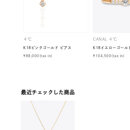
カテゴリー
素材
プラチ
４℃
CANAL ４℃
カラー
イエロ
K18ピンクゴールド ピアス
K18イエローゴール
¥
88,000
¥
104,500
1月の
誕生石
7月の
しずく
モチーフ
最近チェックした商品
クロス
クリア
石の色
レッド