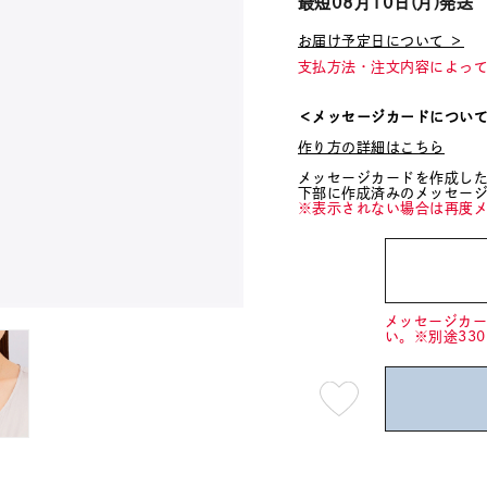
最短
08月10日(月)
発送
お届け予定日について ＞
支払方法・注文内容によっ
＜メッセージカードについ
作り方の詳細はこちら
メッセージカードを作成し
下部に作成済みのメッセー
※表示されない場合は再度
メッセージカ
い。※別途33
最
短
08
月
10
日
(月)