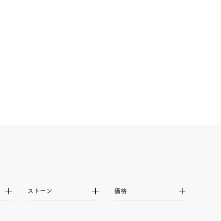
シンプル
ユニセックス
結婚式
推し活
レクション
ストーン
価格
0