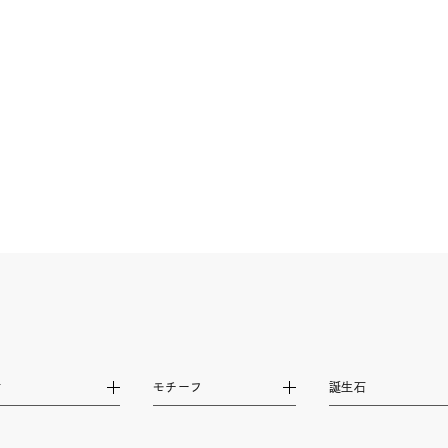
ニン
エレガント
カジュアル
フォーマル
モード
ス
ご褒美
記念日
誕生日
気分転換
デート
ジュエリー
腕周りジュエリー
ペアジュエリー
ベストセ
ンラインショップ限定
～
～
材
モチーフ
誕生石
¥400,00