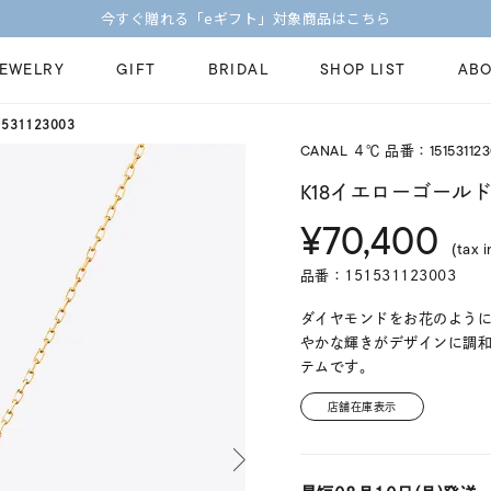
今すぐ贈れる「eギフト」対象商品はこちら
JEWELRY
GIFT
BRIDAL
SHOP LIST
ABO
31123003
CANAL ４℃ 品番：151531123
ピンキーリング
ピアス
Fashion Jewelry
Brid
K18イエローゴール
ペアネックレス
ペアリング
¥70,400
プレゼントガイド
永久
(tax i
新着商品
限定ジュエリ
ジュエリーケア
ブラ
品番：151531123003
ーチ
アジャスター
ブライダルリ
法人のお客様
ブラ
ダイヤモンドをお花のよう
やかな輝きがデザインに調
テムです。
店舗在庫表示