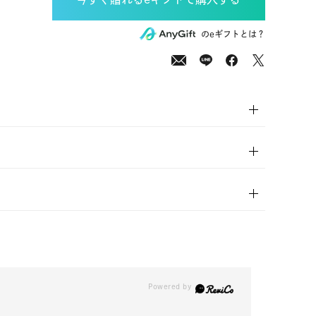
00
(tax
のeギフトとは？
in)