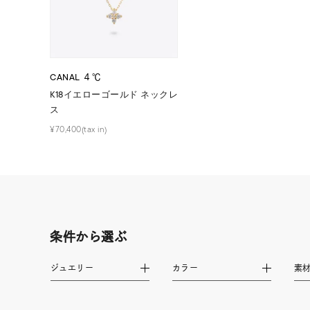
ファッションテイスト
フェミ
着用シーン
オフィ
CANAL ４℃
K18イエローゴールド ネックレ
耳周り
コレクション
ス
公式オ
¥70,400(tax in)
レディース
リングサイズ
メンズ
リングサイズ
条件から選ぶ
ジュエリー
カラー
素
価格
¥0