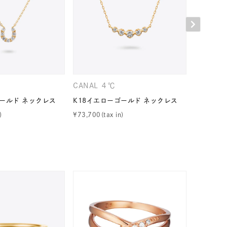
CANAL ４℃
４℃
キーワードで検索する
ゴールド ネックレス
K18イエローゴールド ネックレス
K18イエ
¥
73,700
¥
143,000
ーさん