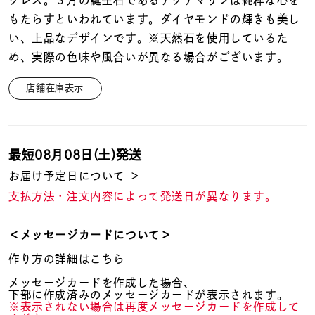
クレス。３月の誕生石であるアクアマリンは純粋な心を
着用シーン
もたらすといわれています。ダイヤモンドの輝きも美し
い、上品なデザインです。※天然石を使用しているた
コレクション
め、実際の色味や風合いが異なる場合がございます。
店舗在庫表示
レディース
～
リングサイズ
最短
08月08日(土)
発送
メンズ
～
お届け予定日について ＞
リングサイズ
支払方法・注文内容によって発送日が異なります。
価格
¥0
¥400,
＜メッセージカードについて＞
作り方の詳細はこちら
メッセージカードを作成した場合、
在庫
在庫ありのみ
すべて表示
下部に作成済みのメッセージカードが表示されます。
※表示されない場合は再度メッセージカードを作成して