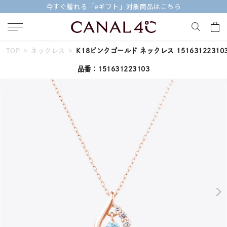
今すぐ贈れる「eギフト」対象商品はこちら
TOP
ネックレス
K18ピンクゴールド ネックレス 15163122310
キーワードで検索する
品番：151631223103
人気検索キーワード
#ペア
#ハーフエタニティリング
#エタニティ
#ダイヤモンド ネックレス
#eギフト
ブランド
Canal４℃
カテゴリー
すべてのジュエリー