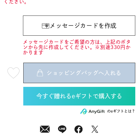
ください。
メッセージカードを作成
メッセージカードをご希望の方は、上記のボタ
ンから先に作成してください。※別途330円か
かります
ショッピングバッグへ入れる
最
短
08
月
08
日
(土)
発
送
¥62,700
のeギフトとは？
(tax
in)