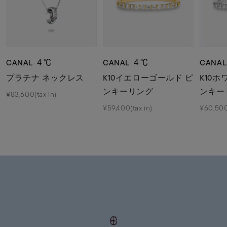
CANAL ４℃
CANAL ４℃
CANA
プラチナ ネックレス
K10イエローゴールド ピ
K10
ンキーリング
ンキー
¥83,600(tax in)
¥59,400(tax in)
¥60,500