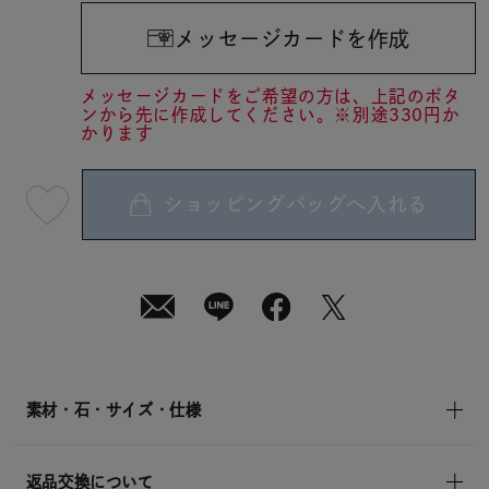
メッセージカードを作成
メッセージカードをご希望の方は、上記のボタ
ンから先に作成してください。※別途330円か
かります
ショッピングバッグへ入れる
最
短
08
月
08
日
(土)
発
送
¥99,000
(tax
in)
素材・石・サイズ・仕様
返品交換について