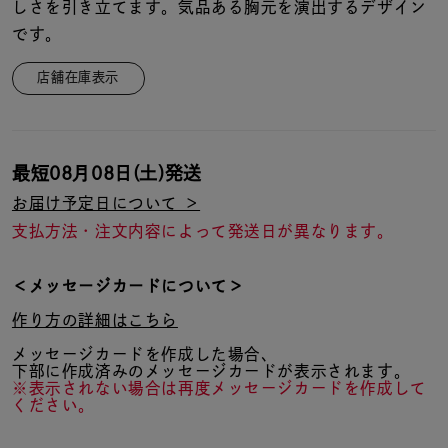
着用シーン
しさを引き立てます。気品ある胸元を演出するデザイン
です。
コレクション
店舗在庫表示
レディース
～
リングサイズ
最短
08月08日(土)
発送
お届け予定日について ＞
支払方法・注文内容によって発送日が異なります。
メンズ
～
リングサイズ
＜メッセージカードについて＞
作り方の詳細はこちら
価格
¥0
¥400,
メッセージカードを作成した場合、
下部に作成済みのメッセージカードが表示されます。
※表示されない場合は再度メッセージカードを作成して
ください。
在庫
在庫ありのみ
すべて表示