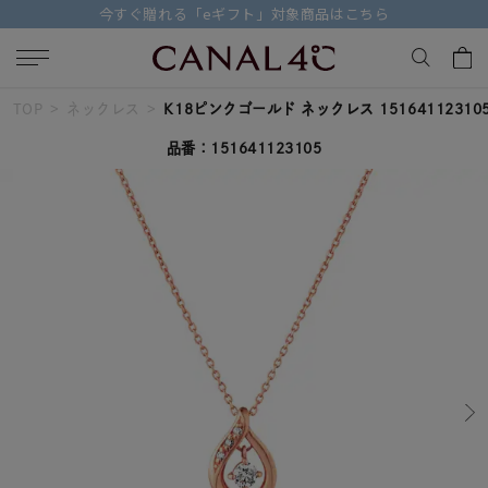
今すぐ贈れる「eギフト」対象商品はこちら
TOP
ネックレス
K18ピンクゴールド ネックレス 15164112310
キーワードで検索する
品番：151641123105
人気検索キーワード
#ペア
#ハーフエタニティリング
#エタニティ
#ダイヤモンド ネックレス
#eギフト
ブランド
Canal４℃
カテゴリー
すべてのジュエリー