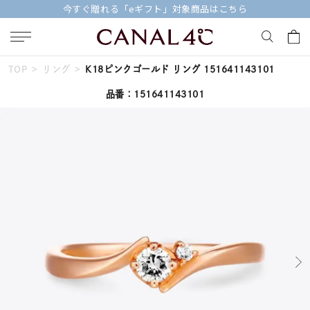
今すぐ贈れる「eギフト」対象商品はこちら
TOP
リング
K18ピンクゴールド リング 151641143101
キーワードで検索する
品番：151641143101
人気検索キーワード
#summer
#ダイヤモンド ネックレス
#くまのプーさん
#ペア
#エタニティ
ブランド
Canal４℃
カテゴリー
すべてのジュエリー