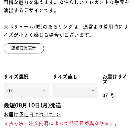
着用シーン
可憐な魅力を添えます。女性らしいエレガントな手元を
演出するデザインです。
コレクション
※ボリューム(幅)のあるリングは、通常より着用時にサ
イズが小さく感じる場合がございます。
レディース
～
店舗在庫表示
リングサイズ
メンズ
～
サイズ選択
サイズ直し
お届けサイ
リングサイズ
ズ
07
号
価格
¥0
¥400,
最短
08月10日(月)
発送
お届け予定日について ＞
支払方法・注文内容によって発送日が異なります。
在庫
在庫ありのみ
すべて表示