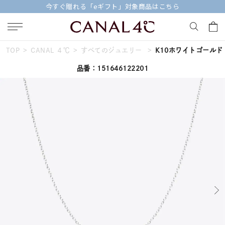
【価格改定のお知らせ 8月17日(月)より 】
TOP
CANAL ４℃
すべてのジュエリー
K10ホワイトゴール
キーワードで検索する
品番：151646122201
人気検索キーワード
#summer
#ダイヤモンド ネックレス
#くまのプーさん
#ペア
#エタニティ
ブランド
Canal４℃
カテゴリー
すべてのジュエリー