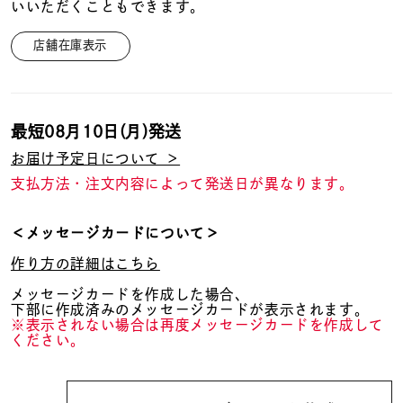
着用シーン
いいただくこともできます。
店舗在庫表示
コレクション
レディース
最短
08月10日(月)
発送
～
リングサイズ
お届け予定日について ＞
支払方法・注文内容によって発送日が異なります。
メンズ
～
＜メッセージカードについて＞
リングサイズ
作り方の詳細はこちら
メッセージカードを作成した場合、
価格
¥0
¥400,
下部に作成済みのメッセージカードが表示されます。
※表示されない場合は再度メッセージカードを作成して
ください。
在庫
在庫ありのみ
すべて表示