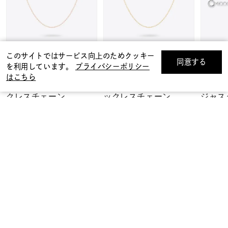
このサイトではサービス向上のためクッキー
同意する
CANAL ４℃
CANAL ４℃
CANA
を利用しています。
プライバシーポリシー
リセット
絞り込んで検索する
はこちら
K10ピンクゴールド ネッ
K10イエローゴールド ネ
K10
クレスチェーン
ックレスチェーン
ジャス
¥24,200(tax in)
¥24,200(tax in)
¥6,930(t