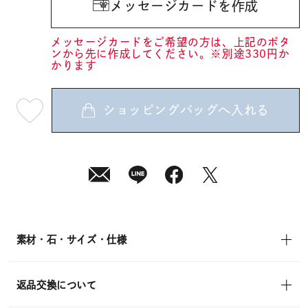
メッセージカードを作成
メッセージカードをご希望の方は、上記のボタ
ンから先に作成してください。※別途330円か
かります
ショッピングバッグへ入れる
最
短
08
月
10
日
(月)
発
送
¥25,300
(tax
in)
素材・石・サイズ・仕様
返品交換について