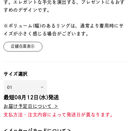
着用シーン
す。エレガントな手元を演出する、プレゼントにもおす
すめのデザインです。
コレクション
※ボリューム(幅)のあるリングは、通常より着用時にサ
イズが小さく感じる場合がございます。
レディース
～
店舗在庫表示
リングサイズ
メンズ
～
サイズ選択
リングサイズ
価格
最短
08月12日(水)
発送
¥0
¥400,
お届け予定日について ＞
支払方法・注文内容によって発送日が異なります。
在庫
在庫ありのみ
すべて表示
＜メッセージカードについて＞