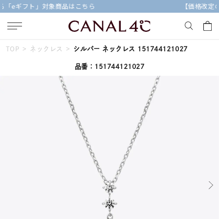
【価格改定のお知らせ 8月17日(月)より 】
TOP
ネックレス
シルバー ネックレス 151744121027
キーワードで検索する
品番：151744121027
人気検索キーワード
#summer
#ダイヤモンド ネックレス
#くまのプーさん
#ペア
#エタニティ
ブランド
Canal４℃
カテゴリー
すべてのジュエリー