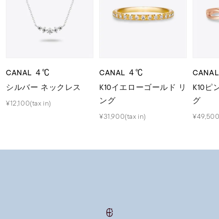
CANAL ４℃
CANAL ４℃
CANA
シルバー ネックレス
K10イエローゴールド リ
K10
ング
グ
¥12,100(tax in)
¥31,900(tax in)
¥49,500(