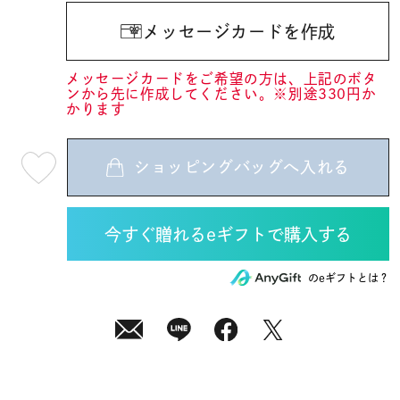
メッセージカードを作成
メッセージカードをご希望の方は、上記のボタ
ンから先に作成してください。※別途330円か
かります
ショッピングバッグへ入れる
最
短
08
月
10
日
(月)
発
送
¥11,000
のeギフトとは？
(tax
in)