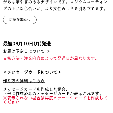
着用シーン
がらも華やぎのあるデザインです。ロジウムコーティン
グの上品な色合いが、より女性らしさを引き立てます。
コレクション
店舗在庫表示
レディース
～
リングサイズ
最短
08月10日(月)
発送
お届け予定日について ＞
支払方法・注文内容によって発送日が異なります。
メンズ
～
リングサイズ
＜メッセージカードについて＞
作り方の詳細はこちら
価格
¥0
¥400,
メッセージカードを作成した場合、
下部に作成済みのメッセージカードが表示されます。
※表示されない場合は再度メッセージカードを作成して
ください。
在庫
在庫ありのみ
すべて表示