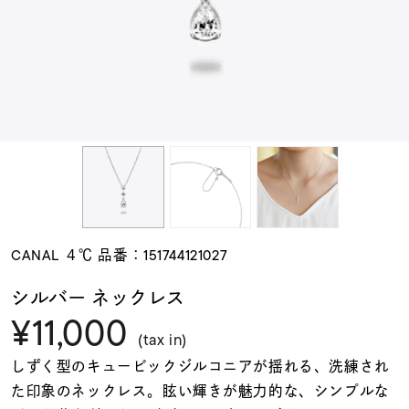
素材
カラー
誕生石
モチーフ
CANAL ４℃ 品番：151744121027
石の色
シルバー ネックレス
¥11,000
ファッションテイス
(tax in)
ト
しずく型のキュービックジルコニアが揺れる、洗練され
た印象のネックレス。眩い輝きが魅力的な、シンプルな