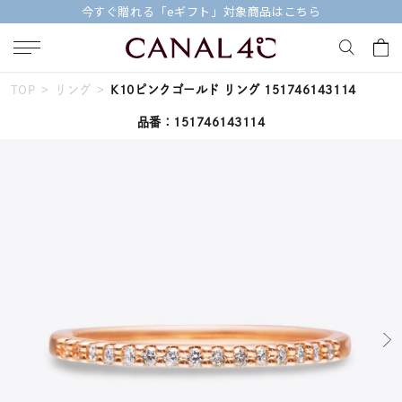
今すぐ贈れる「eギフト」対象商品はこちら
TOP
リング
K10ピンクゴールド リング 151746143114
キーワードで検索する
品番：151746143114
人気検索キーワード
#summer
#ダイヤモンド ネックレス
#くまのプーさん
#ペア
#エタニティ
ブランド
Canal４℃
カテゴリー
すべてのジュエリー