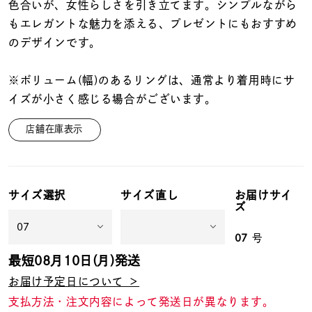
着用シーン
色合いが、女性らしさを引き立てます。シンプルながら
もエレガントな魅力を添える、プレゼントにもおすすめ
のデザインです。
コレクション
※ボリューム(幅)のあるリングは、通常より着用時にサ
レディース
イズが小さく感じる場合がございます。
～
リングサイズ
店舗在庫表示
メンズ
～
リングサイズ
サイズ選択
サイズ直し
お届けサイ
ズ
価格
¥0
¥400,
07
号
最短
08月10日(月)
発送
お届け予定日について ＞
在庫
在庫ありのみ
すべて表示
支払方法・注文内容によって発送日が異なります。