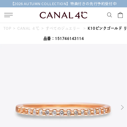
【2026 AUTUMN COLLECTION】特典付きの先行予約受付中
TOP
CANAL ４℃
すべてのジュエリー
K10ピンクゴールド 
キーワードで検索する
品番：151746143114
人気検索キーワード
#summer
#ダイヤモンド ネックレス
#くまのプーさん
#エタニティ
#ジュエリー
ブランド
Canal４℃
カテゴリー
すべてのジュエリー