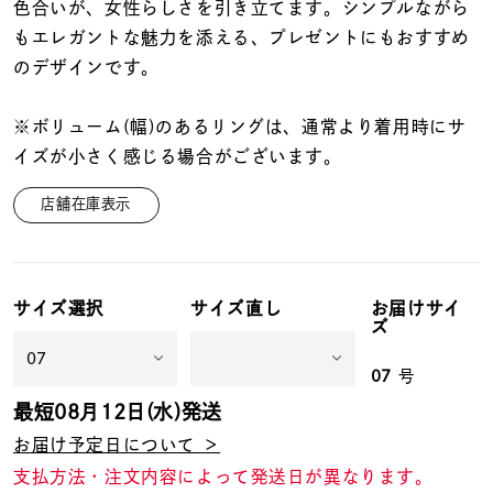
着用シーン
色合いが、女性らしさを引き立てます。シンプルながら
もエレガントな魅力を添える、プレゼントにもおすすめ
のデザインです。
コレクション
※ボリューム(幅)のあるリングは、通常より着用時にサ
レディース
イズが小さく感じる場合がございます。
～
リングサイズ
店舗在庫表示
メンズ
～
リングサイズ
サイズ選択
サイズ直し
お届けサイ
ズ
価格
¥0
¥400,
07
号
最短
08月12日(水)
発送
お届け予定日について ＞
在庫
在庫ありのみ
すべて表示
支払方法・注文内容によって発送日が異なります。