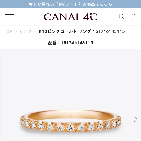
今すぐ贈れる「eギフト」対象商品はこちら
TOP
リング
K10ピンクゴールド リング 151746143115
キーワードで検索する
品番：151746143115
人気検索キーワード
#summer
#ペア
#ダイヤモンド ネックレス
#エタニティ
#くまのプーさん
ブランド
Canal４℃
カテゴリー
すべてのリング