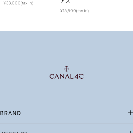
アス
¥33,000(tax in)
¥16,500(tax in)
BRAND