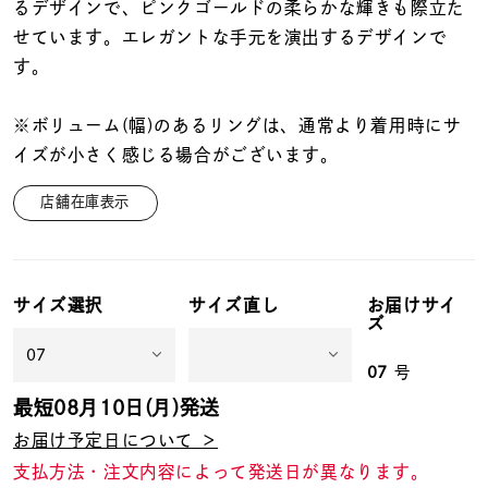
着用シーン
るデザインで、ピンクゴールドの柔らかな輝きも際立た
せています。エレガントな手元を演出するデザインで
す。
コレクション
※ボリューム(幅)のあるリングは、通常より着用時にサ
レディース
イズが小さく感じる場合がございます。
～
リングサイズ
店舗在庫表示
メンズ
～
リングサイズ
サイズ選択
サイズ直し
お届けサイ
ズ
価格
¥0
¥400,
07
号
最短
08月10日(月)
発送
お届け予定日について ＞
在庫
在庫ありのみ
すべて表示
支払方法・注文内容によって発送日が異なります。