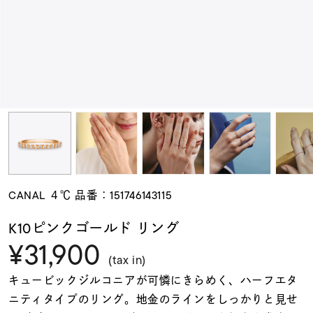
素材
カラー
誕生石
モチーフ
CANAL ４℃ 品番：151746143115
石の色
K10ピンクゴールド リング
¥31,900
ファッションテイス
(tax in)
ト
キュービックジルコニアが可憐にきらめく、ハーフエタ
ニティタイプのリング。地金のラインをしっかりと見せ