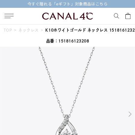
今すぐ贈れる「eギフト」対象商品はこちら
TOP
ネックレス
K10ホワイトゴールド ネックレス 1518161232
キーワードで検索する
品番：151816123208
人気検索キーワード
#summer
#ペア
#ダイヤモンド ネックレス
#エタニティ
#くまのプーさん
ブランド
Canal４℃
カテゴリー
すべてのジュエリー