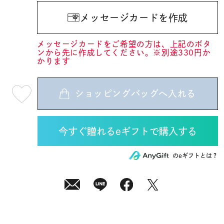
メッセージカードを作成
メッセージカードをご希望の方は、上記のボタ
ンから先に作成してください。※別途330円か
かります
ショッピングバッグへ入れる
最
短
08
月
10
日
(月)
発
送
¥29,700
のeギフトとは？
(tax
in)