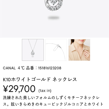
素材
カラー
誕生石
モチーフ
CANAL ４℃ 品番：151816123208
石の色
K10ホワイトゴールド ネックレス
¥29,700
ファッションテイス
(tax in)
ト
洗練された美しいフォルムのしずくモチーフネックレ
ス。眩いきらめきのキュービックジルコニアとホワイト