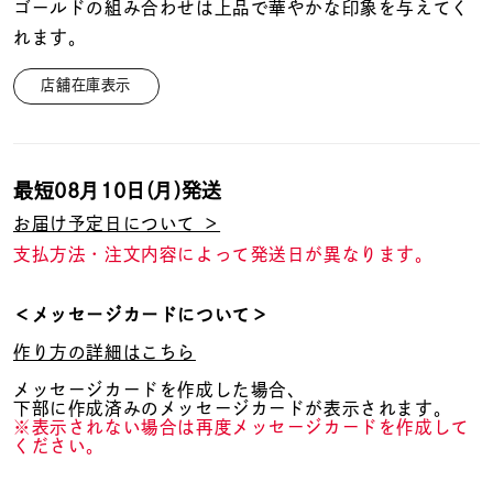
着用シーン
ゴールドの組み合わせは上品で華やかな印象を与えてく
れます。
コレクション
店舗在庫表示
レディース
～
リングサイズ
最短
08月10日(月)
発送
お届け予定日について ＞
支払方法・注文内容によって発送日が異なります。
メンズ
～
リングサイズ
＜メッセージカードについて＞
作り方の詳細はこちら
価格
¥0
¥400,
メッセージカードを作成した場合、
下部に作成済みのメッセージカードが表示されます。
※表示されない場合は再度メッセージカードを作成して
ください。
在庫
在庫ありのみ
すべて表示