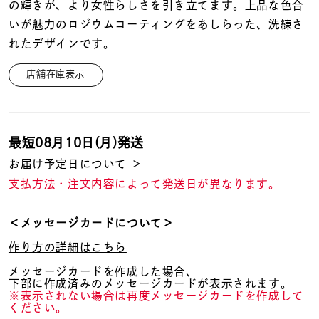
着用シーン
の輝きが、より女性らしさを引き立てます。上品な色合
いが魅力のロジウムコーティングをあしらった、洗練さ
れたデザインです。
コレクション
店舗在庫表示
レディース
～
リングサイズ
最短
08月10日(月)
発送
お届け予定日について ＞
メンズ
～
支払方法・注文内容によって発送日が異なります。
リングサイズ
＜メッセージカードについて＞
価格
¥0
¥400,
作り方の詳細はこちら
メッセージカードを作成した場合、
下部に作成済みのメッセージカードが表示されます。
在庫
在庫ありのみ
すべて表示
※表示されない場合は再度メッセージカードを作成して
ください。