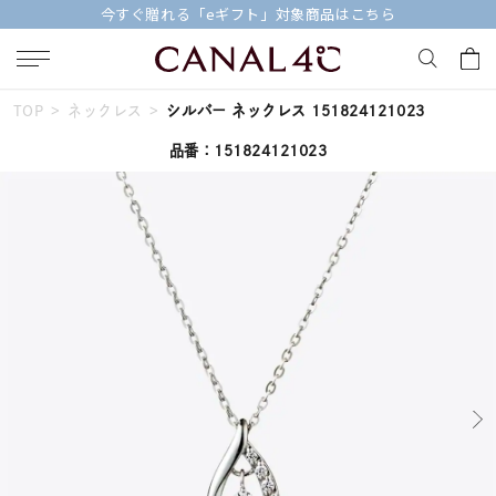
今すぐ贈れる「eギフト」対象商品はこちら
TOP
ネックレス
シルバー ネックレス 151824121023
キーワードで検索する
品番：151824121023
人気検索キーワード
#summer
#ペア
#ダイヤモンド ネックレス
#エタニティ
#くまのプーさん
ブランド
Canal４℃
カテゴリー
すべてのジュエリー