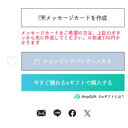
メッセージカードを作成
メッセージカードをご希望の方は、上記のボタ
ンから先に作成してください。※別途330円か
かります
ショッピングバッグへ入れる
最
短
08
月
10
日
(月)
発
送
¥13,200
のeギフトとは？
(tax
in)