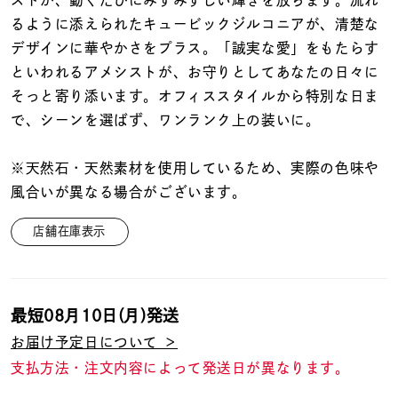
ストが、動くたびにみずみずしい輝きを放ちます。流れ
着用シーン
るように添えられたキュービックジルコニアが、清楚な
デザインに華やかさをプラス。「誠実な愛」をもたらす
コレクション
といわれるアメシストが、お守りとしてあなたの日々に
そっと寄り添います。オフィススタイルから特別な日ま
レディース
で、シーンを選ばず、ワンランク上の装いに。
～
リングサイズ
※天然石・天然素材を使用しているため、実際の色味や
風合いが異なる場合がございます。
メンズ
～
リングサイズ
店舗在庫表示
価格
¥0
¥400,
最短
08月10日(月)
発送
お届け予定日について ＞
在庫
在庫ありのみ
すべて表示
支払方法・注文内容によって発送日が異なります。