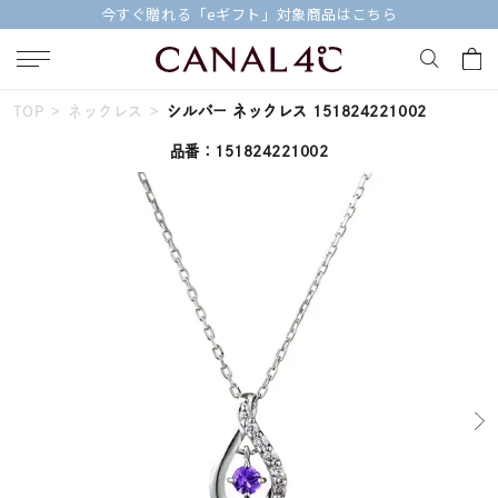
今すぐ贈れる「eギフト」対象商品はこちら
TOP
ネックレス
シルバー ネックレス 151824221002
キーワードで検索する
品番：151824221002
人気検索キーワード
#summer
#ダイヤモンド ネックレス
#くまのプーさん
#ペア
#エタニティ
ブランド
Canal４℃
カテゴリー
すべてのジュエリー