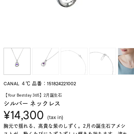
素材
カラー
誕生石
モチーフ
CANAL ４℃ 品番：151824221002
石の色
【Your Bestday 365】2月誕生石
シルバー ネックレス
¥14,300
ファッションテイス
ト
(tax in)
胸元で揺れる、高貴な紫のしずく。2月の誕生石アメシ