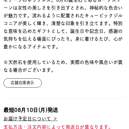
モチーフのネックレス。6月の誕生石であるムーンスト
着用シーン
ーンは女性の美しさを引き出すとされ、神秘的な色合い
が魅力です。流れるように配置されたキュービックジル
コレクション
コニアが美しく輝き、清楚な印象を引き立てます。特別
な意味を込めたギフトとして、誕生日や記念日、感謝の
レディース
気持ちを伝える場面にぴったり。身に着けるたび、心が
～
リングサイズ
豊かになるアイテムです。
※天然石を使用しているため、実際の色味や風合いが異
メンズ
なる場合がございます。
～
リングサイズ
店舗在庫表示
価格
¥0
¥400,
最短
08月10日(月)
発送
在庫
在庫ありのみ
すべて表示
お届け予定日について ＞
支払方法・注文内容によって発送日が異なります。