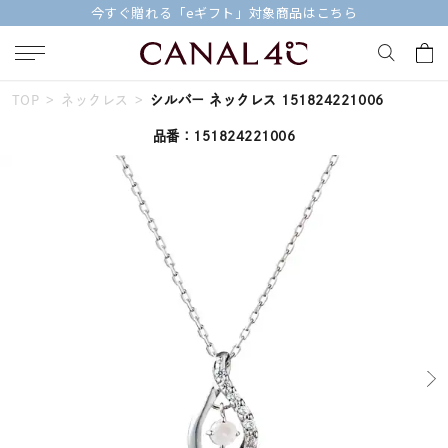
今すぐ贈れる「eギフト」対象商品はこちら
TOP
ネックレス
シルバー ネックレス 151824221006
キーワードで検索する
品番：151824221006
人気検索キーワード
#summer
#ダイヤモンド ネックレス
#くまのプーさん
#ペア
#エタニティ
ブランド
Canal４℃
カテゴリー
すべてのジュエリー