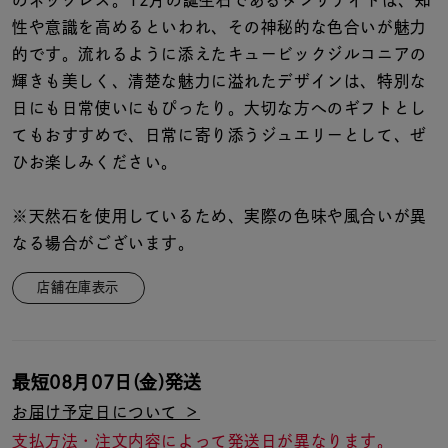
のネックレス。12月の誕生石であるタンザナイトは、知
着用シーン
性や意識を高めるといわれ、その神秘的な色合いが魅力
的です。流れるように添えたキュービックジルコニアの
コレクション
輝きも美しく、清楚な魅力に溢れたデザインは、特別な
日にも日常使いにもぴったり。大切な方へのギフトとし
レディース
てもおすすめで、日常に寄り添うジュエリーとして、ぜ
～
リングサイズ
ひお楽しみください。
※天然石を使用しているため、実際の色味や風合いが異
メンズ
なる場合がございます。
～
リングサイズ
店舗在庫表示
価格
¥0
¥400,
最短
08月07日(金)
発送
在庫
在庫ありのみ
すべて表示
お届け予定日について ＞
支払方法・注文内容によって発送日が異なります。