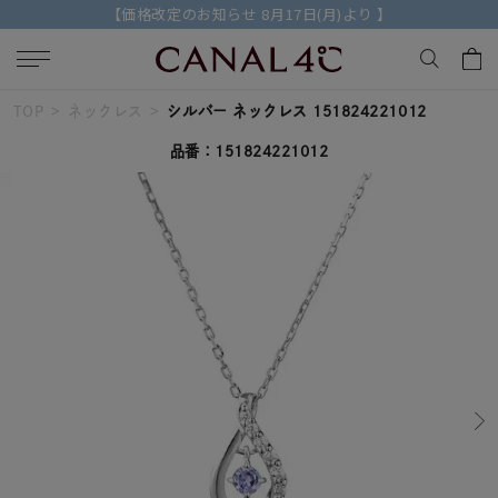
【2026 AUTUMN COLLECTION】特典付きの先行予約受付中
TOP
ネックレス
シルバー ネックレス 151824221012
キーワードで検索する
品番：151824221012
人気検索キーワード
#ペア
#eギフト
#ハーフエタニティリング
#刻印可
#メンズ ネックレス
ブランド
Canal４℃
カテゴリー
すべてのジュエリー