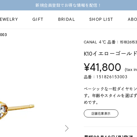
新規会員登録でお得な情報を配信！
JEWELRY
GIFT
BRIDAL
SHOP LIST
ABO
003
CANAL ４℃ 品番：15182615
ピンキーリング
ピアス
Fashion Jewelry
Brid
K10イエローゴールド
ペアネックレス
ペアリング
¥41,800
プレゼントガイド
永久
(tax in
新着商品
限定ジュエリ
ジュエリーケア
ブラ
品番：151826153003
ーチ
アジャスター
ブライダルリ
法人のお客様
ブラ
ベーシックな一粒ダイヤモ
す。年齢やスタイルを選ば
めです。
店舗在庫表示