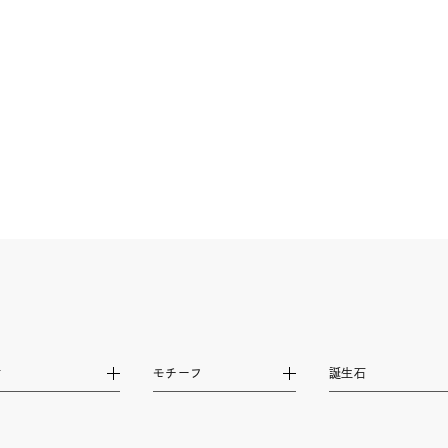
ナ
K18
K10
K7
ゴールド
シルバー
ステ
ーカラー
ピンクカラー
ホワイトカラー
トリプルカラー
誕生石
2月の誕生石
3月の誕生石
4月の誕生石
5月
誕生石
8月の誕生石
9月の誕生石
10月の誕生石
11
リセット
絞り込んで検索する
ハート
一粒
三石
パヴェ
ライン
馬蹄
材
モチーフ
誕生石
ダブルループ
星座
イニシャル
リボン
その他