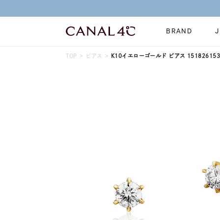
BRAND
TOP
ピアス
K10イエローゴールド ピアス 151826153
ネックレス
リング
Online Shop
イヤーカフ
ブレスレット
ショッピングガイド
時計
誕生石
よくあるご質問
すべてのジュエリー
ジュエリーポ