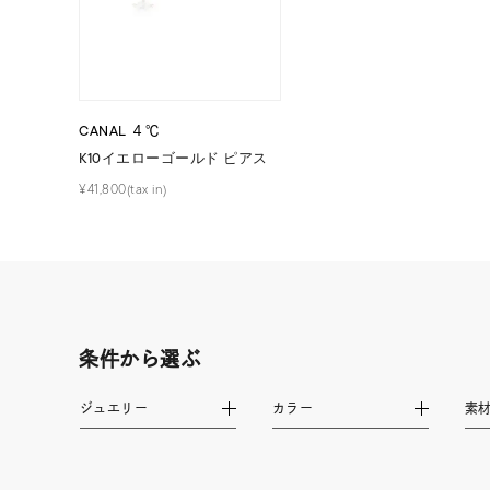
ブランド
カテゴリー
CANAL ４℃
K10イエローゴールド ピアス
素材
プラチ
¥41,800(tax in)
カラー
イエロ
1月の
誕生石
7月の
条件から選ぶ
しずく
ジュエリー
カラー
素
モチーフ
クロス