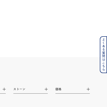
よくある質問はこちら
ンレス
その他
の誕生石
6月の誕生石
月の誕生石
12月の誕生石
ムーン
フラワー
ストーン
価格