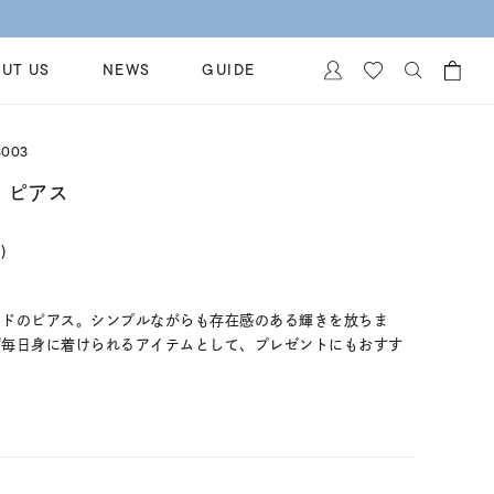
UT US
NEWS
GUIDE
カートに商品がありません。
3003
イヤリング
al Jewelry
 ピアス
ペアブレスレット
保証
)
ー
ベストセラー
イダルサービス
ングはこちら
イダルリングの選び方
ンドのピアス。シンプルながらも存在感のある輝きを放ちま
ず毎日身に着けられるアイテムとして、プレゼントにもおすす