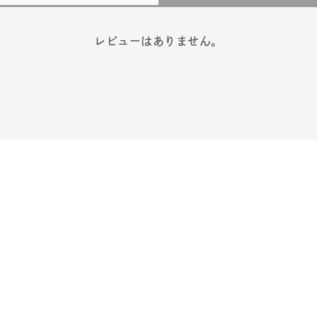
レビューはありません。
r
#ダイヤモンド ネックレス
#くまのプーさん
#ペア
#エタ