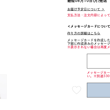
最短
08月10日(月)
発送
お届け予定日について ＞
支払方法・注文内容によっ
＜メッセージカードについ
作り方の詳細はこちら
メッセージカードを作成し
下部に作成済みのメッセー
※表示されない場合は再度
メッセージカ
い。※別途33
最
短
08
月
10
日
(月)