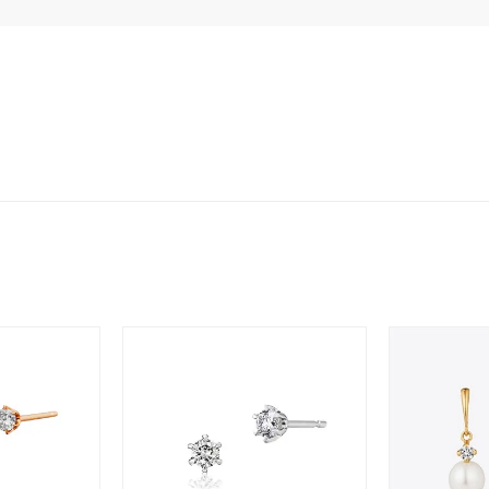
ホワイト
ピンク
パープル
ブルー
グリーン
マルチカラー
ニン
エレガント
カジュアル
フォーマル
モード
ス
ご褒美
記念日
誕生日
気分転換
デート
ジュエリー
腕周りジュエリー
ペアジュエリー
ベストセ
ンラインショップ限定
～
～