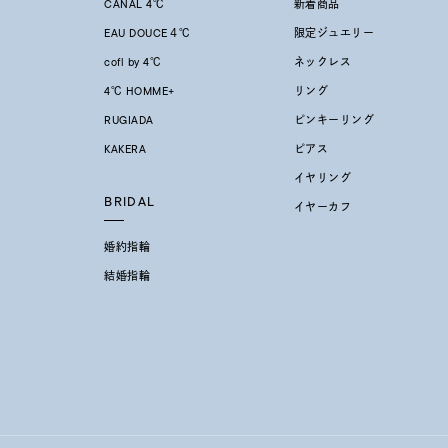
CANAL 4℃
新着商品
EAU DOUCE４℃
限定ジュエリー
cofl by 4℃
ネックレス
4℃ HOMME+
リング
RUGIADA
ピンキーリング
KAKERA
ピアス
イヤリング
BRIDAL
イヤーカフ
婚約指輪
結婚指輪