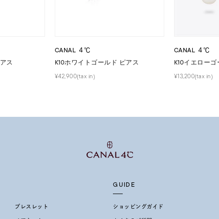
¥400,00
庫ありのみ
すべて表示
CANAL ４℃
CANAL ４℃
ピアス
K10ホワイトゴールド ピアス
K10イエローゴ
¥42,900(tax in)
¥13,200(tax in)
GUIDE
ブレスレット
ショッピングガイド