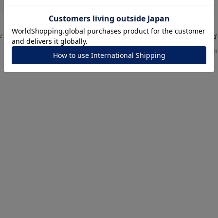
CANAL ４℃
CANAL ４℃
ド ネックレス
K10ピンクゴールド ネックレス
K10イエロー
ナ
K18
K10
K7
ゴールド
シルバー
ステ
¥
26,400
¥
28,600
ーカラー
ピンクカラー
ホワイトカラー
トリプルカラー
誕生石
2月の誕生石
3月の誕生石
4月の誕生石
5月
誕生石
8月の誕生石
9月の誕生石
10月の誕生石
11
リセット
絞り込んで検索する
ハート
一粒
三石
パヴェ
ライン
馬蹄
ダブルループ
星座
イニシャル
リボン
その他
ホワイト
ピンク
パープル
ブルー
グリーン
マルチカラー