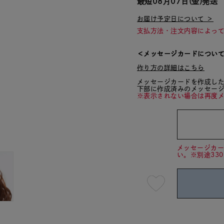
最短
08月07日(金)
発送
お届け予定日について ＞
支払方法・注文内容によっ
＜メッセージカードについ
作り方の詳細はこちら
メッセージカードを作成し
下部に作成済みのメッセー
※表示されない場合は再度
メッセージカ
い。※別途33
最
短
08
月
07
日
(金)