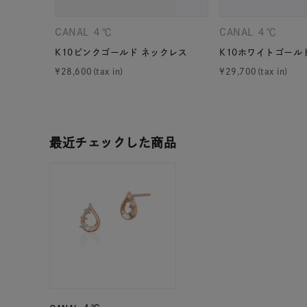
カテゴリー
CANAL ４℃
CANAL ４℃
K10ピンクゴールド ネックレス
K10ホワイトゴール
素材
プラチ
¥
28,600
¥
29,700
カラー
イエロ
最近チェックした商品
1月の
誕生石
7月の
しずく
モチーフ
クロス
クリア
石の色
レッド