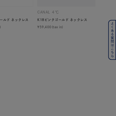
CANAL ４℃
CANAL 
ゴールド ネックレス
K18ピンクゴールド ネックレス
K10ピン
よくある質問はこちら
ンレス
¥
59,400
¥
44,000
その他
の誕生石
6月の誕生石
月の誕生石
12月の誕生石
ムーン
フラワー
イエロー
ブラウン