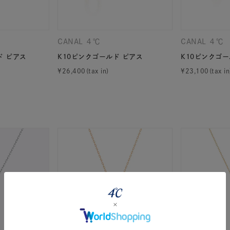
CANAL ４℃
CANAL ４℃
ド ピアス
K10ピンクゴールド ピアス
K10ピンクゴー
¥
26,400
¥
23,100
#eギフト
#ハーフエタニティリング
#刻印可
#メンズ ネックレ