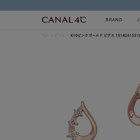
BRAND
TOP
ピアス
K10ピンクゴールド ピアス 1518261531
ネックレス
リング
Online Shop
イヤーカフ
ブレスレット
ショッピングガイド
時計
誕生石
よくあるご質問
すべてのジュエリー
ジュエリーポ