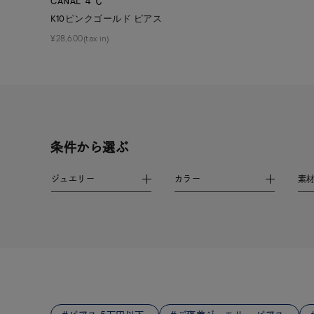
CANAL ４℃
ファッションテイスト
フェミ
K10ピンクゴールド ピアス
¥28,600(tax in)
着用シーン
オフィ
耳周り
コレクション
公式オ
条件から選ぶ
レディース
リングサイズ
ジュエリー
カラー
素
メンズ
リングサイズ
価格
¥0