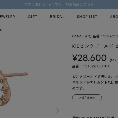
【価格改定のお知らせ 8月17日(月)より 】
JEWELRY
GIFT
BRIDAL
SHOP LIST
ABO
01
CANAL ４℃ 品番：151826153
ピンキーリング
ピアス
Fashion Jewelry
Brid
K10ピンクゴールド 
ペアネックレス
ペアリング
¥28,600
プレゼントガイド
永久
(tax 
新着商品
限定ジュエリ
ジュエリーケア
ブラ
品番：151826153101
ーチ
アジャスター
ブライダルリ
法人のお客様
ブラ
ピンクゴールドで描いた、
ヤモンドがエレガントな印
めです。
店舗在庫表示