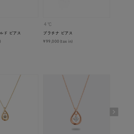
４℃
CANAL 
ルド ピアス
プラチナ ピアス
K10ピン
¥
99,000
¥
19,800
キーワードで検索する
ス