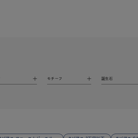
ニン
エレガント
カジュアル
フォーマル
モード
ス
ご褒美
記念日
誕生日
気分転換
デート
ジュエリー
腕周りジュエリー
ペアジュエリー
ベストセ
ンラインショップ限定
～
材
モチーフ
誕生石
～
¥400,00