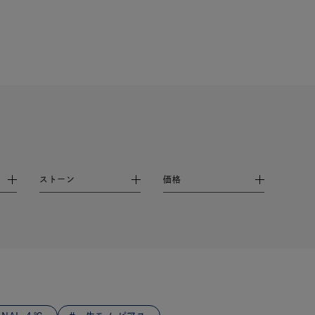
シンプル
ユニセックス
結婚式
推し活
レクション
ストーン
価格
0