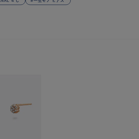
NAL ４℃
一生モノ ピアス