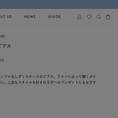
UT US
NEWS
GUIDE
カートに商品がありません。
101
イヤリング
al Jewelry
ピアス
ペアブレスレット
保証
in)
ー
ベストセラー
イダルサービス
ングはこちら
イダルリングの選び方
シンプルなしずくモチーフのピアス。ラインに沿って瞬くダイ
象に。上品なスタイルを好まれる方へのプレゼントにもおすす