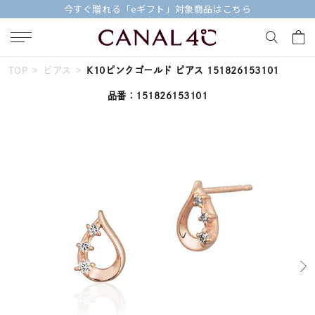
今すぐ贈れる「eギフト」対象商品はこちら
TOP
ピアス
K10ピンクゴールド ピアス 151826153101
キーワードで検索する
品番：151826153101
人気検索キーワード
#summer
#ペア
#ダイヤモンド ネックレス
#エタニティ
#くまのプーさん
ブランド
Canal４℃
カテゴリー
すべてのピアス