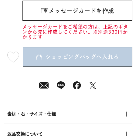
メッセージカードを作成
メッセージカードをご希望の方は、上記のボタ
ンから先に作成してください。※別途330円か
かります
ショッピングバッグへ入れる
最
短
08
月
10
日
(月)
発
送
¥28,600
(tax
in)
素材・石・サイズ・仕様
返品交換について