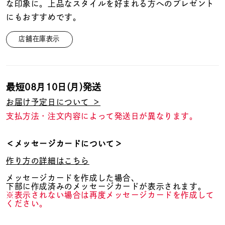
着用シーン
な印象に。上品なスタイルを好まれる方へのプレゼント
にもおすすめです。
コレクション
店舗在庫表示
レディース
～
リングサイズ
最短
08月10日(月)
発送
お届け予定日について ＞
支払方法・注文内容によって発送日が異なります。
メンズ
～
リングサイズ
＜メッセージカードについて＞
作り方の詳細はこちら
価格
¥0
¥400,
メッセージカードを作成した場合、
下部に作成済みのメッセージカードが表示されます。
※表示されない場合は再度メッセージカードを作成して
ください。
在庫
在庫ありのみ
すべて表示