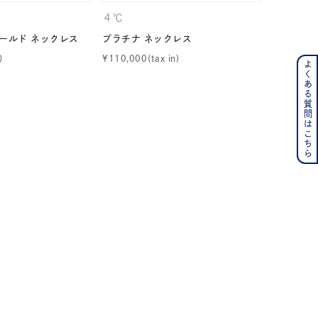
４℃
４℃
ゴールド ネックレス
プラチナ ネックレス
K10ホワ
¥
110,000
¥
39,600
よくある質問はこちら
ンレス
その他
の誕生石
6月の誕生石
月の誕生石
12月の誕生石
ムーン
フラワー
イエロー
ブラウン