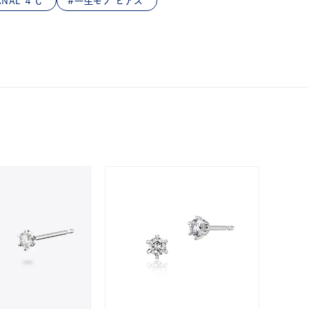
NAL ４℃
一生モノ ピアス