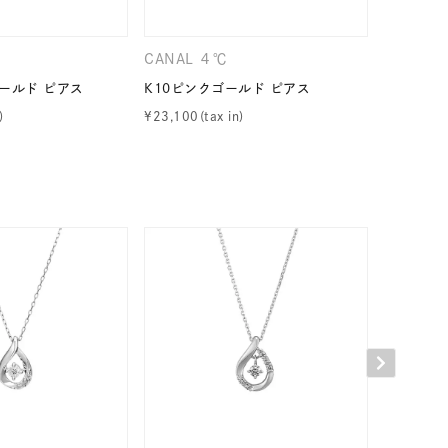
CANAL ４℃
CANAL 
ールド ピアス
K10ピンクゴールド ピアス
K10ホワ
¥
23,100
¥
15,400
キーワードで検索する
ニティ