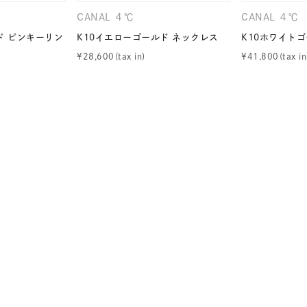
CANAL ４℃
CANAL ４℃
ド ピンキーリン
K10イエローゴールド ネックレス
K10ホワイト
¥
28,600
¥
41,800
ナ
K18
K10
K7
ゴールド
シルバー
ステ
ーカラー
ピンクカラー
ホワイトカラー
トリプルカラー
誕生石
2月の誕生石
3月の誕生石
4月の誕生石
5月
誕生石
8月の誕生石
9月の誕生石
10月の誕生石
11
リセット
絞り込んで検索する
ハート
一粒
三石
パヴェ
ライン
馬蹄
ダブルループ
星座
イニシャル
リボン
その他
ホワイト
ピンク
パープル
ブルー
グリーン
マルチカラー