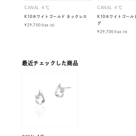
カテゴリー
CANAL ４℃
CANAL ４℃
K10ホワイトゴールド ネックレス
K10ホワイトゴール
グ
¥
29,700
素材
プラチ
¥
29,700
カラー
イエロ
最近チェックした商品
1月の
誕生石
7月の
しずく
モチーフ
クロス
クリア
石の色
レッド