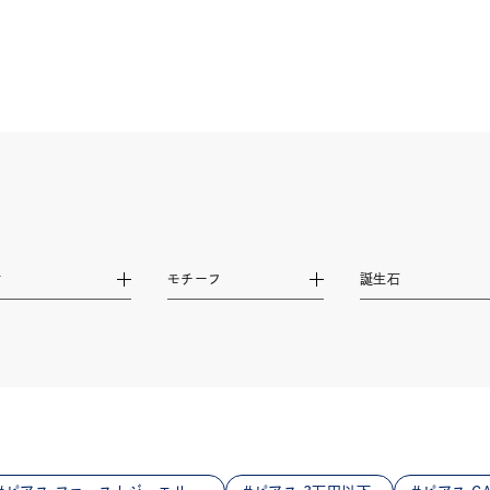
ニン
エレガント
カジュアル
フォーマル
モード
ス
ご褒美
記念日
誕生日
気分転換
デート
ジュエリー
腕周りジュエリー
ペアジュエリー
ベストセ
ンラインショップ限定
～
材
モチーフ
誕生石
～
¥400,00