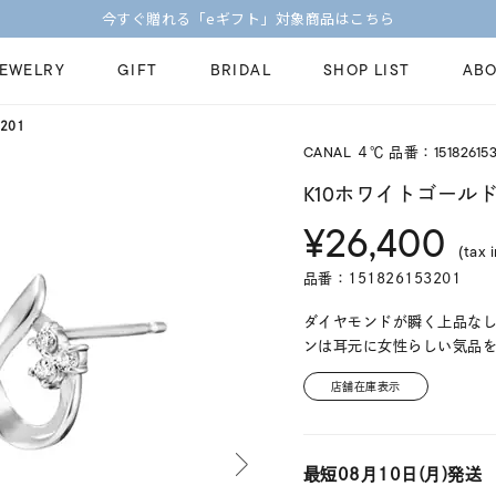
今すぐ贈れる「eギフト」対象商品はこちら
JEWELRY
GIFT
BRIDAL
SHOP LIST
ABO
201
CANAL ４℃ 品番：151826153
ピンキーリング
ピアス
Fashion Jewelry
Brid
K10ホワイトゴールド
ペアネックレス
ペアリング
¥26,400
プレゼントガイド
永久
(tax 
新着商品
限定ジュエリ
ジュエリーケア
ブラ
品番：151826153201
ーチ
アジャスター
ブライダルリ
法人のお客様
ブラ
ダイヤモンドが瞬く上品な
ンは耳元に女性らしい気品
店舗在庫表示
最短
08月10日(月)
発送