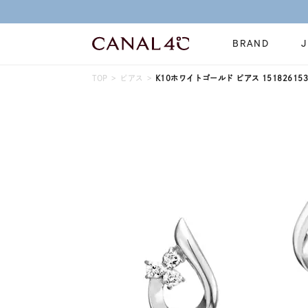
BRAND
TOP
ピアス
K10ホワイトゴールド ピアス 151826153
ネックレス
リング
Online Shop
イヤーカフ
ブレスレット
ショッピングガイド
時計
誕生石
よくあるご質問
すべてのジュエリー
ジュエリーポ