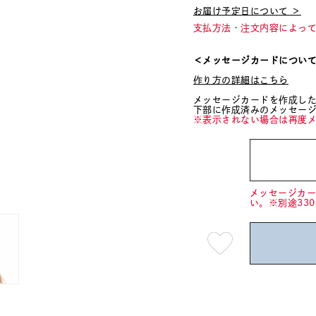
お届け予定日について ＞
支払方法・注文内容によっ
＜メッセージカードについ
作り方の詳細はこちら
メッセージカードを作成し
下部に作成済みのメッセー
※表示されない場合は再度
メッセージカ
い。※別途33
最
短
08
月
10
日
(月)
発
送