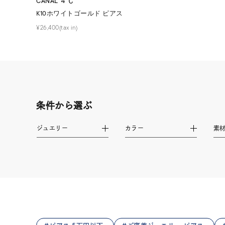
CANAL ４℃
ファッションテイスト
フェミ
K10ホワイトゴールド ピアス
¥26,400(tax in)
着用シーン
オフィ
耳周り
コレクション
公式オ
条件から選ぶ
レディース
リングサイズ
ジュエリー
カラー
素
メンズ
リングサイズ
価格
¥0