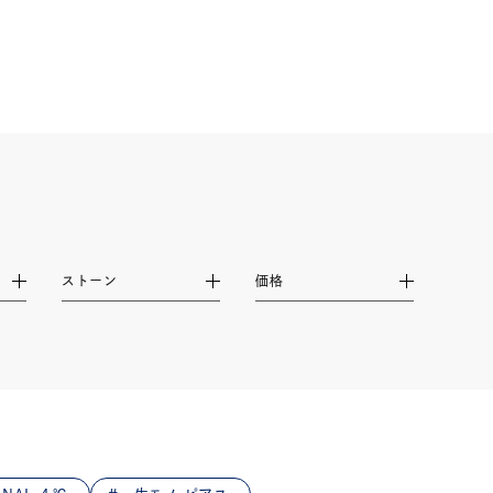
シンプル
ユニセックス
結婚式
推し活
レクション
ストーン
価格
0