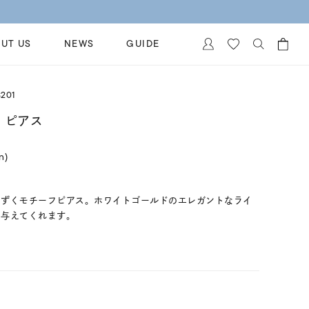
UT US
NEWS
GUIDE
カートに商品がありません。
201
イヤリング
al Jewelry
 ピアス
ペアブレスレット
保証
in)
ー
ベストセラー
イダルサービス
ングはこちら
イダルリングの選び方
しずくモチーフピアス。ホワイトゴールドのエレガントなライ
を与えてくれます。