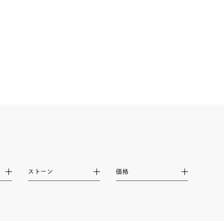
シンプル
ユニセックス
結婚式
推し活
レクション
ストーン
価格
0