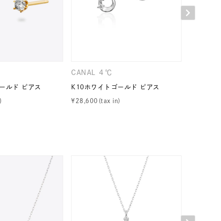
CANAL ４℃
CANAL 
ールド ピアス
K10ホワイトゴールド ピアス
K10ピン
キーワードで検索する
¥
28,600
¥
23,100
#eギフト