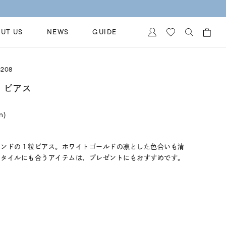
UT US
NEWS
GUIDE
カートに商品がありません。
3208
イヤリング
al Jewelry
 ピアス
ペアブレスレット
保証
in)
ー
ベストセラー
イダルサービス
ングはこちら
イダルリングの選び方
モンドの１粒ピアス。ホワイトゴールドの凛とした色合いも清
スタイルにも合うアイテムは、プレゼントにもおすすめです。