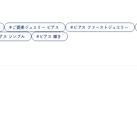
庫ありのみ
すべて表示
ご褒美ジュエリー ピアス
ピアス ファーストジュエリー
アス シンプル
ピアス 輝き