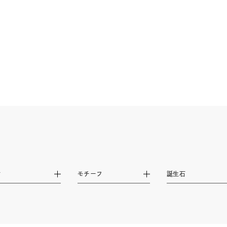
ニン
エレガント
カジュアル
フォーマル
モード
ス
ご褒美
記念日
誕生日
気分転換
デート
ジュエリー
腕周りジュエリー
ペアジュエリー
ベストセ
ンラインショップ限定
～
～
材
モチーフ
誕生石
¥400,00