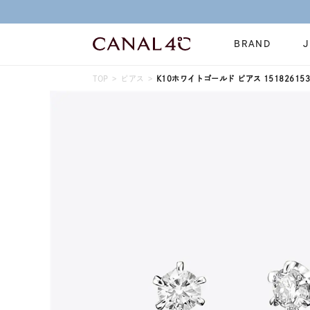
BRAND
TOP
ピアス
K10ホワイトゴールド ピアス 151826153
ネックレス
リング
Online Shop
イヤーカフ
ブレスレット
ショッピングガイド
時計
誕生石
よくあるご質問
すべてのジュエリー
ジュエリーポ