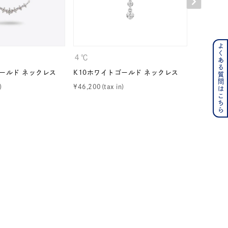
よくある質問はこちら
ンレス
４℃
CANAL 
ゴールド ネックレス
K10ホワイトゴールド ネックレス
プラチナ 
その他
¥
46,200
¥
48,400
の誕生石
6月の誕生石
月の誕生石
12月の誕生石
ムーン
フラワー
イエロー
ブラウン