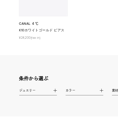
ファッションテイスト
フェミ
着用シーン
オフィ
CANAL ４℃
K10ホワイトゴールド ピアス
耳周り
¥24,200(tax in)
コレクション
公式オ
レディース
リングサイズ
条件から選ぶ
メンズ
リングサイズ
ジュエリー
カラー
素
価格
¥0