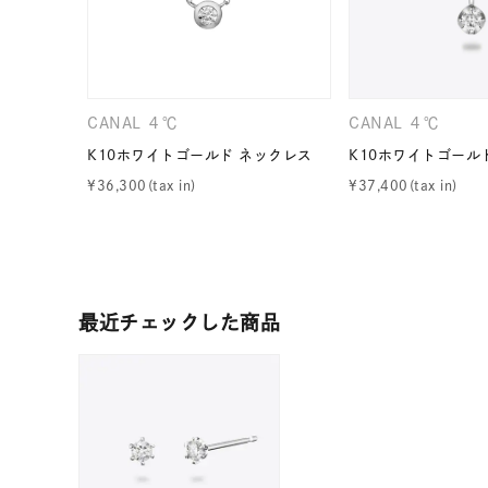
カテゴリー
素材
プラチ
CANAL ４℃
CANAL ４℃
K10ホワイトゴールド ネックレス
K10ホワイトゴール
カラー
イエロ
¥
36,300
¥
37,400
1月の
誕生石
7月の
最近チェックした商品
しずく
モチーフ
クロス
クリア
石の色
レッド