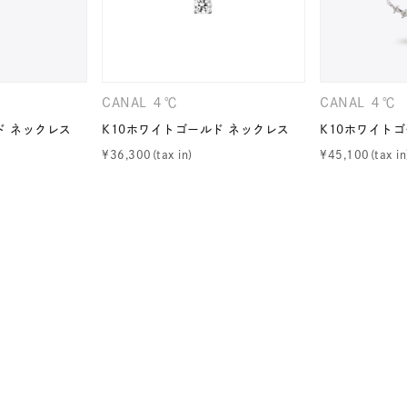
ナ
K18
K10
K7
ゴールド
シルバー
ステ
CANAL ４℃
CANAL ４℃
ド ネックレス
K10ホワイトゴールド ネックレス
K10ホワイト
ーカラー
ピンクカラー
ホワイトカラー
トリプルカラー
¥
36,300
¥
45,100
誕生石
2月の誕生石
3月の誕生石
4月の誕生石
5月
誕生石
8月の誕生石
9月の誕生石
10月の誕生石
11
リセット
絞り込んで検索する
ハート
一粒
三石
パヴェ
ライン
馬蹄
ダブルループ
星座
イニシャル
リボン
その他
ホワイト
ピンク
パープル
ブルー
グリーン
マルチカラー