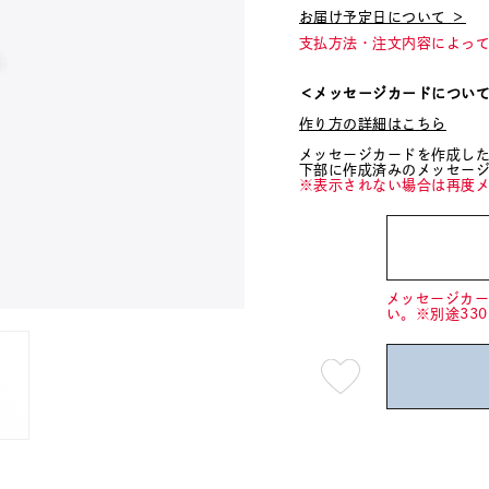
お届け予定日について ＞
支払方法・注文内容によっ
＜メッセージカードについ
作り方の詳細はこちら
メッセージカードを作成し
下部に作成済みのメッセー
※表示されない場合は再度
メッセージカ
い。※別途33
最
短
08
月
08
日
(土)
発
送