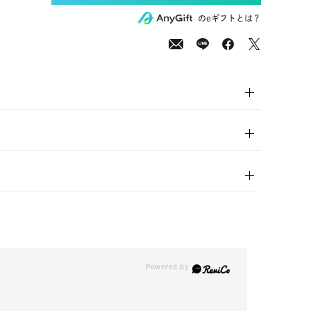
00
(tax
のeギフトとは？
in)