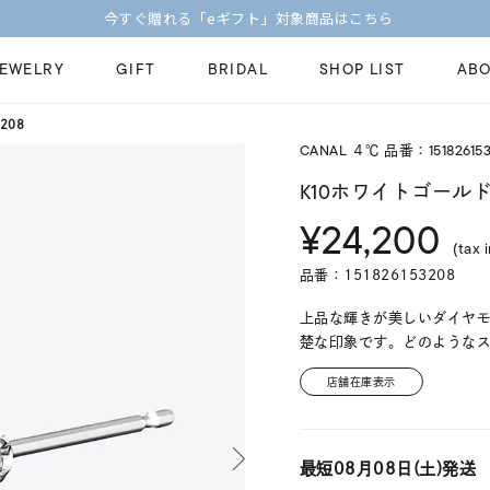
今すぐ贈れる「eギフト」対象商品はこちら
JEWELRY
GIFT
BRIDAL
SHOP LIST
ABO
208
CANAL ４℃ 品番：15182615
ピンキーリング
ピアス
Fashion Jewelry
Brid
K10ホワイトゴールド
ペアネックレス
ペアリング
¥24,200
プレゼントガイド
永久
(tax 
新着商品
限定ジュエリ
ジュエリーケア
ブラ
品番：151826153208
ーチ
アジャスター
ブライダルリ
法人のお客様
ブラ
上品な輝きが美しいダイヤ
楚な印象です。どのような
店舗在庫表示
最短
08月08日(土)
発送