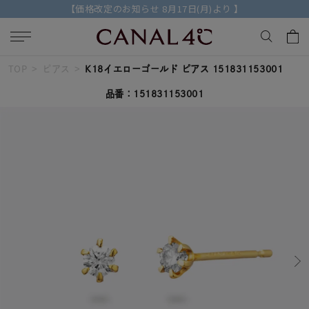
【価格改定のお知らせ 8月17日(月)より 】
TOP
ピアス
K18イエローゴールド ピアス 151831153001
キーワードで検索する
品番：151831153001
人気検索キーワード
#summer
#ペア
#ダイヤモンド ネックレス
#エタニティ
#くまのプーさん
ブランド
Canal４℃
カテゴリー
すべてのジュエリー