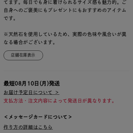
着用シーン
てます。毎日でも身に着けられるサイズ感も魅力的。ご
自身へのご褒美にもプレゼントにもおすすめのアイテム
です。
コレクション
※天然石を使用しているため、実際の色味や風合いが異
レディース
なる場合がございます。
～
リングサイズ
店舗在庫表示
メンズ
～
リングサイズ
最短
08月10日(月)
発送
お届け予定日について ＞
価格
¥0
¥400,
支払方法・注文内容によって発送日が異なります。
＜メッセージカードについて＞
在庫
在庫ありのみ
すべて表示
作り方の詳細はこちら