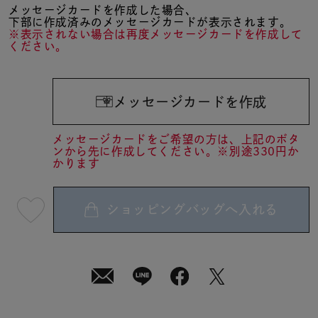
メッセージカードを作成した場合、
下部に作成済みのメッセージカードが表示されます。
※表示されない場合は再度メッセージカードを作成して
ください。
メッセージカードを作成
メッセージカードをご希望の方は、上記のボタ
ンから先に作成してください。※別途330円か
かります
ショッピングバッグへ入れる
最
短
08
月
10
日
(月)
発
送
¥31,900
(tax