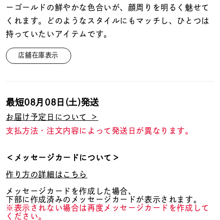
着用シーン
ーゴールドの鮮やかな色合いが、顔周りを明るく魅せて
くれます。どのようなスタイルにもマッチし、ひとつは
コレクション
持っていたいアイテムです。
店舗在庫表示
レディース
～
リングサイズ
最短
08月08日(土)
発送
メンズ
お届け予定日について ＞
～
リングサイズ
支払方法・注文内容によって発送日が異なります。
＜メッセージカードについて＞
価格
¥0
¥400,
作り方の詳細はこちら
メッセージカードを作成した場合、
下部に作成済みのメッセージカードが表示されます。
在庫
在庫ありのみ
すべて表示
※表示されない場合は再度メッセージカードを作成して
ください。