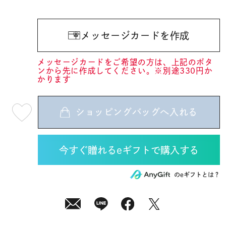
メッセージカードを作成
メッセージカードをご希望の方は、上記のボタ
ンから先に作成してください。※別途330円か
かります
ショッピングバッグへ入れる
最
短
08
月
08
日
(土)
発
送
¥52,800
のeギフトとは？
(tax
in)