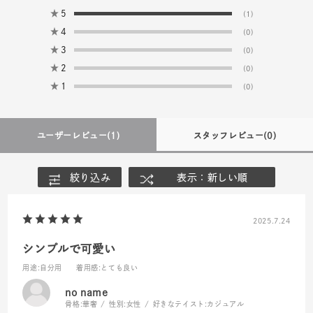
★
5
(1)
★
4
(0)
★
3
(0)
★
2
(0)
★
1
(0)
ユーザーレビュー
(1)
スタッフレビュー
(0)
絞り込み
表示：新しい順
2025.7.24
シンプルで可愛い
用途
:自分用
着用感
:とても良い
no name
骨格:
華奢
性別:
女性
好きなテイスト:
カジュアル