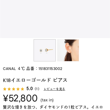
素材
カラー
誕生石
モチーフ
CANAL ４℃ 品番：151831153002
石の色
K18イエローゴールド ピアス
5.0
（1）
レビューを見る
ファッションテイス
¥52,800
ト
(tax in)
贅沢な煌きを放つ、ダイヤモンドの1粒ピアス。イエロ