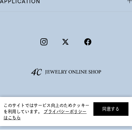
APPLICATION
©F.D.C.PRODUCTS INC.
ギフトをお探しですか？
このサイトではサービス向上のためクッキー
同意する
を利用しています。
プライバシーポリシー
リセット
絞り込んで検索する
はこちら
eギフトで
贈る