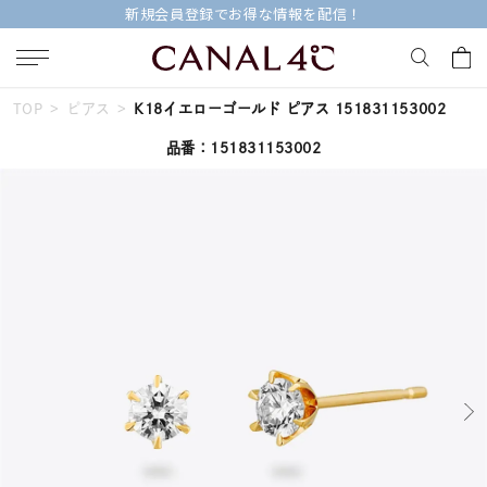
新規会員登録でお得な情報を配信！
TOP
ピアス
K18イエローゴールド ピアス 151831153002
キーワードで検索する
品番：151831153002
人気検索キーワード
#ペア
#ハーフエタニティリング
#エタニティ
#ダイヤモンド ネックレス
#eギフト
ブランド
Canal４℃
カテゴリー
すべてのジュエリー