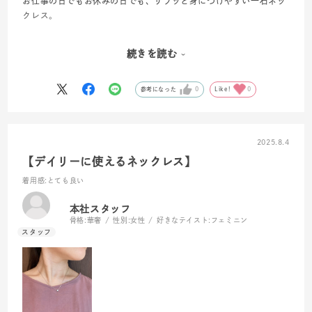
お仕事の日でもお休みの日でも、サラッと身につけやすい一石ネッ
クレス。
お休みの日はロングネックレスとの重ね付けでこなれた印象に◎
続きを読む
ご自身用にもプレゼントにもおすすめです！
参考になった
0
Like!
0
2025.8.4
【デイリーに使えるネックレス】
着用感
:とても良い
本社スタッフ
骨格:
華奢
性別:
女性
好きなテイスト:
フェミニン