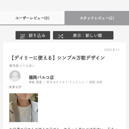
ユーザーレビュー
(0)
スタッフレビュー
(2)
絞り込み
表示：新しい順
2025.8.11
【デイリーに使える】シンプル万能デザイン
着用感
:とても良い
福岡パルコ店
骨格:
普通
好きなテイスト:
フェミニン
性別:
女性