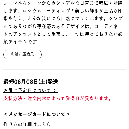
着用シーン
ォーマルなシーンからカジュアルな日常まで幅広く活躍
します。ロジウムコーティングの美しい輝きが上品な印
象を与え、どんな装いにも自然にマッチします。シンプ
コレクション
ルでありながら存在感のあるデザインは、コーディネー
トのアクセントとして重宝し、一つは持っておきたい必
レディース
須アイテムです
～
リングサイズ
店舗在庫表示
メンズ
～
リングサイズ
最短
08月08日(土)
発送
お届け予定日について ＞
価格
¥0
¥400,
支払方法・注文内容によって発送日が異なります。
＜メッセージカードについて＞
在庫
在庫ありのみ
すべて表示
作り方の詳細はこちら