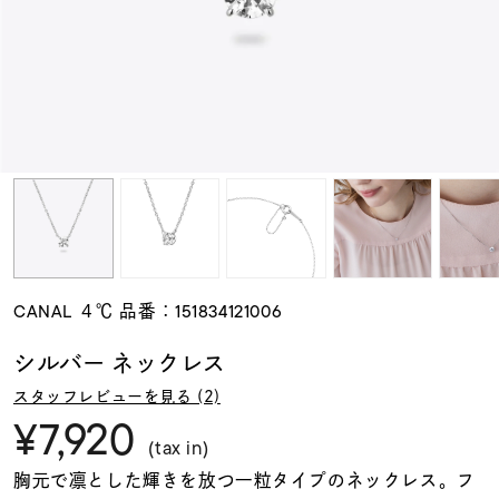
素材
カラー
誕生石
モチーフ
CANAL ４℃ 品番：151834121006
石の色
シルバー ネックレス
スタッフレビューを見る (2)
ファッションテイス
¥7,920
ト
(tax in)
胸元で凛とした輝きを放つ一粒タイプのネックレス。フ