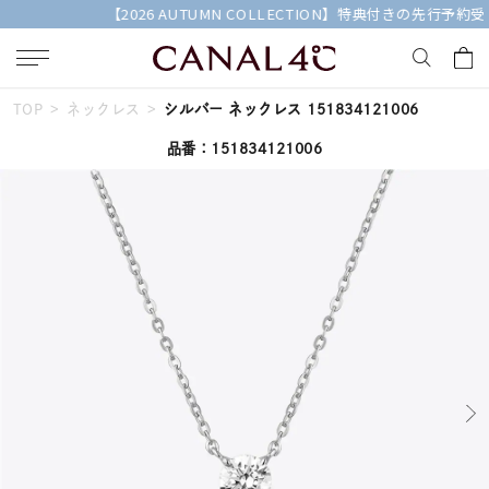
【2026 AUTUMN COLLECTION】特典付きの先行予約受付中
TOP
ネックレス
シルバー ネックレス 151834121006
キーワードで検索する
品番：151834121006
人気検索キーワード
#ペア
#ハーフエタニティリング
#エタニティ
#ダイヤモンド ネックレス
#eギフト
ブランド
Canal４℃
カテゴリー
すべてのネックレス