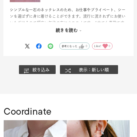
シンプルな一石のネックレスのため、お仕事やプライベート、シー
ンを選ばずに身に着けることができます。流行に流されずにお使い
いただけるので幅広い年代の方にオススメです。1本でも素敵です
が、ロングネックレスと合わせてコーディネートすると、さらにオ
続きを読む
シャレ感がアップします。
参考になった
0
Like!
0
絞り込み
表示：新しい順
Coordinate