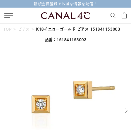
新規会員登録でお得な情報を配信！
TOP
ピアス
K18イエローゴールド ピアス 151841153003
キーワードで検索する
品番：151841153003
人気検索キーワード
#ペア
#ハーフエタニティリング
#エタニティ
#ダイヤモンド ネックレス
#eギフト
ブランド
Canal４℃
カテゴリー
すべてのジュエリー