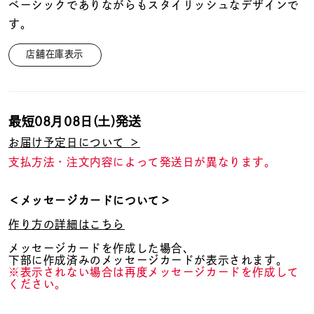
着用シーン
ベーシックでありながらもスタイリッシュなデザインで
す。
コレクション
店舗在庫表示
レディース
～
リングサイズ
最短
08月08日(土)
発送
お届け予定日について ＞
支払方法・注文内容によって発送日が異なります。
メンズ
～
リングサイズ
＜メッセージカードについて＞
作り方の詳細はこちら
価格
¥0
¥400,
メッセージカードを作成した場合、
下部に作成済みのメッセージカードが表示されます。
※表示されない場合は再度メッセージカードを作成して
ください。
在庫
在庫ありのみ
すべて表示