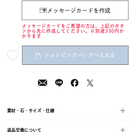
メッセージカードを作成
メッセージカードをご希望の方は、上記のボタ
ンから先に作成してください。※別途330円か
かります
ショッピングバッグへ入れる
最
短
08
月
08
日
(土)
発
送
¥39,600
(tax
in)
素材・石・サイズ・仕様
返品交換について