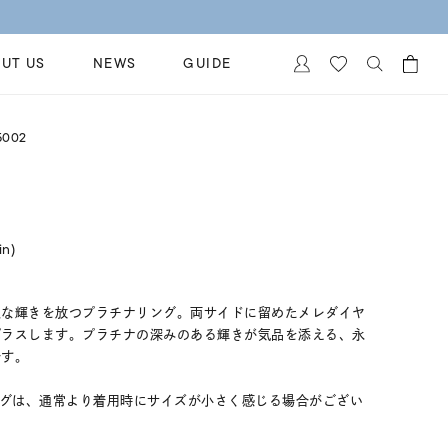
UT US
NEWS
GUIDE
カートに商品がありません。
5002
イヤリング
al Jewelry
ペアブレスレット
保証
ー
ベストセラー
イダルサービス
in)
ングはこちら
イダルリングの選び方
沢な輝きを放つプラチナリング。両サイドに留めたメレダイヤ
プラスします。プラチナの深みのある輝きが気品を添える、永
です。
ングは、通常より着用時にサイズが小さく感じる場合がござい