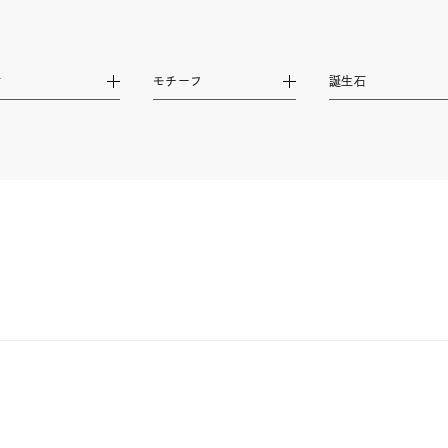
庫ありのみ
すべて表示
材
モチーフ
誕生石