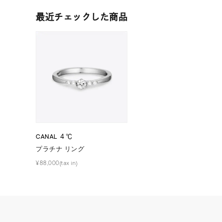
ファッションテイスト
フェミ
最近チェックした商品
着用シーン
オフィ
耳周り
コレクション
公式オ
レディース
リングサイズ
CANAL ４℃
プラチナ リング
メンズ
¥88,000(tax in)
リングサイズ
価格
¥0