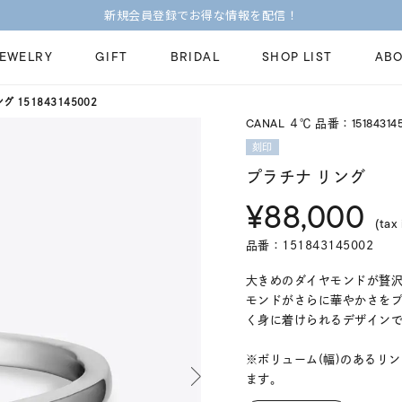
今すぐ贈れる「eギフト」対象商品はこちら
JEWELRY
GIFT
BRIDAL
SHOP LIST
ABO
ング
151843145002
CANAL ４℃ 品番：15184314
ピンキーリング
ピアス
Fashion Jewelry
Brid
刻印
ペアネックレス
ペアリング
プラチナ リング
プレゼントガイド
永久
¥88,000
新着商品
限定ジュエリ
ジュエリーケア
ブラ
(tax 
ーチ
アジャスター
ブライダルリ
品番：151843145002
法人のお客様
ブラ
大きめのダイヤモンドが贅
モンドがさらに華やかさを
く身に着けられるデザイン
※ボリューム(幅)のあるリ
ます。