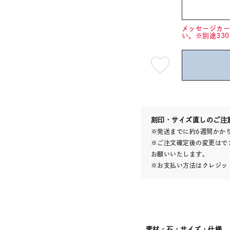
メッセージカ
い。※別途33
最
短
08
月
08
日
(土)
発
送
¥88,
刻印・サイズ直しのご注
※発送までに約6週間かか
※ご注文確定後の変更はで
お願いいたします。
※お支払い方法はクレジット
素材・石・サイズ・仕様