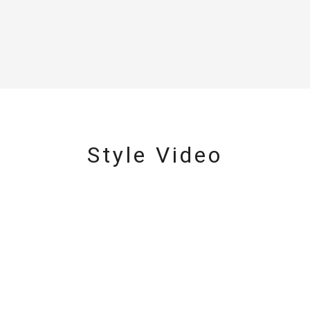
Style Video
#ハーフエタニティリング
#エタニティ
#ダイヤモンド ネックレス