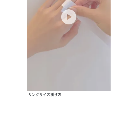
カテゴリー
素材
プラチ
カラー
イエロ
1月の
誕生石
7月の
しずく
モチーフ
リングサイズ測り方
クロス
クリア
石の色
レッド