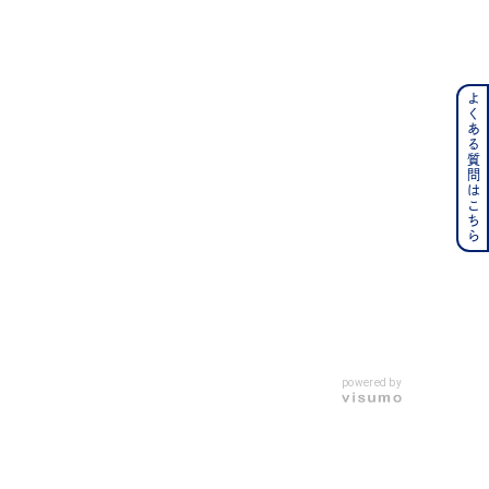
よくある質問はこちら
ンレス
その他
の誕生石
6月の誕生石
月の誕生石
12月の誕生石
ムーン
フラワー
powered by
イエロー
ブラウン