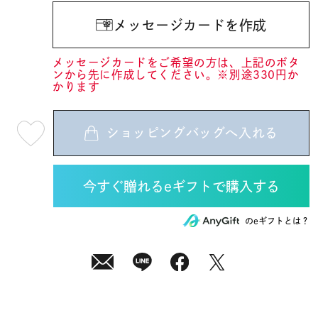
メッセージカードを作成
メッセージカードをご希望の方は、上記のボタ
ンから先に作成してください。※別途330円か
かります
ショッピングバッグへ入れる
最
短
08
月
08
日
(土)
発
送
¥12,100
のeギフトとは？
(tax
in)