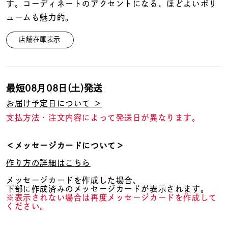
着用シーン
す。コーディネートのアクセントになる、ほどよいボリ
ュームも魅力的。
コレクション
店舗在庫表示
レディース
～
リングサイズ
最短
08月08日(土)
発送
お届け予定日について ＞
支払方法・注文内容によって発送日が異なります。
メンズ
～
リングサイズ
＜メッセージカードについて＞
作り方の詳細はこちら
価格
¥0
¥400,
メッセージカードを作成した場合、
下部に作成済みのメッセージカードが表示されます。
※表示されない場合は再度メッセージカードを作成して
ください。
在庫
在庫ありのみ
すべて表示