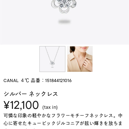
素材
カラー
誕生石
モチーフ
CANAL ４℃ 品番：151844121016
石の色
シルバー ネックレス
¥12,100
ファッションテイス
(tax in)
ト
可憐な印象の軽やかなフラワーモチーフネックレス。中
心に寄せたキュービックジルコニアが眩い輝きを放ちま