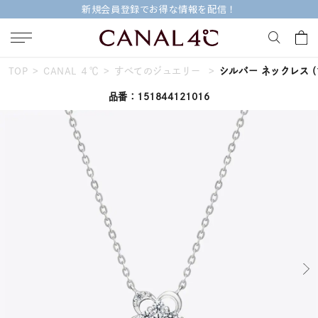
新規会員登録でお得な情報を配信！
TOP
CANAL ４℃
すべてのジュエリー
シルバー ネックレス
(
キーワードで検索する
品番：151844121016
人気検索キーワード
#ペア
#eギフト
#ハーフエタニティリング
#刻印可
#メンズ ネックレス
ブランド
Canal４℃
カテゴリー
すべてのジュエリー