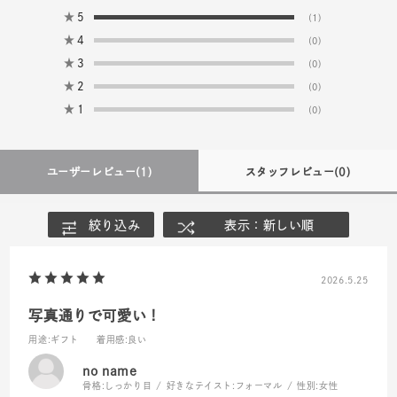
★
5
(1)
★
4
(0)
★
3
(0)
★
2
(0)
★
1
(0)
ユーザーレビュー
(1)
スタッフレビュー
(0)
絞り込み
表示：新しい順
2026.5.25
写真通りで可愛い！
用途
:ギフト
着用感
:良い
no name
骨格:
しっかり目
好きなテイスト:
フォーマル
性別:
女性