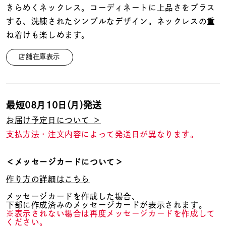
着用シーン
きらめくネックレス。コーディネートに上品さをプラス
する、洗練されたシンプルなデザイン。ネックレスの重
コレクション
ね着けも楽しめます。
店舗在庫表示
レディース
～
リングサイズ
最短
08月10日(月)
発送
メンズ
お届け予定日について ＞
～
リングサイズ
支払方法・注文内容によって発送日が異なります。
＜メッセージカードについて＞
価格
¥0
¥400,
作り方の詳細はこちら
メッセージカードを作成した場合、
下部に作成済みのメッセージカードが表示されます。
在庫
在庫ありのみ
すべて表示
※表示されない場合は再度メッセージカードを作成して
ください。