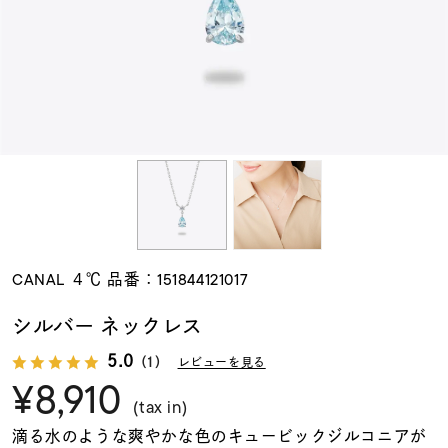
素材
カラー
誕生石
モチーフ
CANAL ４℃ 品番：151844121017
石の色
シルバー ネックレス
5.0
（1）
レビューを見る
ファッションテイス
¥8,910
ト
(tax in)
滴る水のような爽やかな色のキュービックジルコニアが