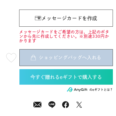
メッセージカードを作成
メッセージカードをご希望の方は、上記のボタ
ンから先に作成してください。※別途330円か
かります
ショッピングバッグへ入れる
最
短
08
月
10
日
(月)
発
送
¥8,910
のeギフトとは？
(tax
in)