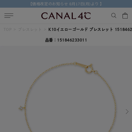
【価格改定のお知らせ 8月17日(月)より 】
TOP
ブレスレット
K10イエローゴールド ブレスレット 1518462
キーワードで検索する
品番：151846233011
人気検索キーワード
#ペア
#ハーフエタニティリング
#エタニティ
#ダイヤモンド ネックレス
#eギフト
ブランド
Canal４℃
カテゴリー
すべてのジュエリー