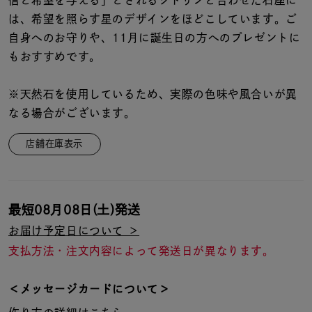
信と希望を与える」とされるシトリンと合わせた石座に
着用シーン
は、希望を照らす星のデザインをほどこしています。ご
自身へのお守りや、11月に誕生日の方へのプレゼントに
コレクション
もおすすめです。
レディース
※天然石を使用しているため、実際の色味や風合いが異
～
リングサイズ
なる場合がございます。
店舗在庫表示
メンズ
～
リングサイズ
最短
08月08日(土)
発送
価格
お届け予定日について ＞
¥0
¥400,
支払方法・注文内容によって発送日が異なります。
在庫
在庫ありのみ
すべて表示
＜メッセージカードについて＞