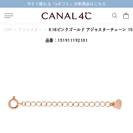
今すぐ贈れる「eギフト」対象商品はこちら
TOP
アジャスター
K18ピンクゴールド アジャスターチェーン 1519
キーワードで検索する
品番：151911192101
人気検索キーワード
#summer
#ダイヤモンド ネックレス
#くまのプーさん
#ペア
#エタニティ
ブランド
Canal４℃
カテゴリー
すべてのジュエリー