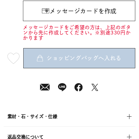
メッセージカードを作成
メッセージカードをご希望の方は、上記のボタ
ンから先に作成してください。※別途330円か
かります
ショッピングバッグへ入れる
最
短
08
月
10
日
(月)
発
送
¥13,200
(tax
in)
素材・石・サイズ・仕様
返品交換について