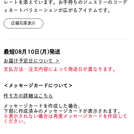
着用シーン
レートを添えています。お手持ちのジュエリーのコーデ
ィネートバリエーションが広がるアイテムです。
コレクション
店舗在庫表示
レディース
～
リングサイズ
最短
08月10日(月)
発送
お届け予定日について ＞
支払方法・注文内容によって発送日が異なります。
メンズ
～
リングサイズ
＜メッセージカードについて＞
作り方の詳細はこちら
価格
¥0
¥400,
メッセージカードを作成した場合、
下部に作成済みのメッセージカードが表示されます。
※表示されない場合は再度メッセージカードを作成して
ください。
在庫
在庫ありのみ
すべて表示