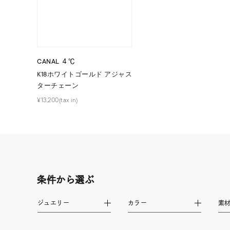
ブランド
CANAL ４℃
カテゴリー
K18ホワイトゴールド アジャス
ターチェーン
素材
プラチ
¥13,200(tax in)
カラー
イエロ
1月の
誕生石
7月の
条件から選ぶ
しずく
ジュエリー
カラー
素
モチーフ
クロス