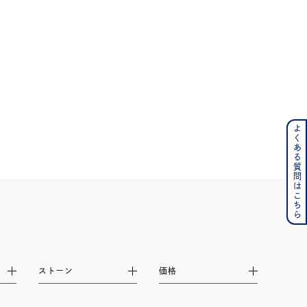
よくある質問はこちら
ンレス
その他
の誕生石
6月の誕生石
月の誕生石
12月の誕生石
ムーン
フラワー
ストーン
価格