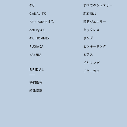
4℃
すべてのジュエリー
CANAL 4℃
新着商品
EAU DOUCE４℃
限定ジュエリー
cofl by 4℃
ネックレス
4℃ HOMME+
リング
RUGIADA
ピンキーリング
KAKERA
ピアス
イヤリング
BRIDAL
イヤーカフ
婚約指輪
結婚指輪