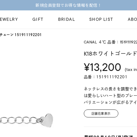
新規会員登録でお得な情報を配信！
JEWELRY
GIFT
BRIDAL
SHOP LIST
ABO
ーン 151911192201
CANAL ４℃ 品番：151911192
ピンキーリング
ピアス
Fashion Jewelry
Brid
K18ホワイトゴール
ペアネックレス
ペアリング
¥13,200
プレゼントガイド
永久
(tax in
新着商品
限定ジュエリ
ジュエリーケア
ブラ
品番：151911192201
ーチ
アジャスター
ブライダルリ
法人のお客様
ブラ
ネックレスの長さを調整でき
は愛らしいハート型のプレ
バリエーションが広がるア
店舗在庫表示