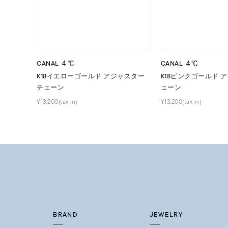
価格
¥0
在庫
在
CANAL ４℃
CANAL ４℃
K18イエローゴールド アジャスター
K18ピンクゴールド 
チェーン
ェーン
¥13,200(tax in)
¥13,200(tax in)
BRAND
JEWELRY