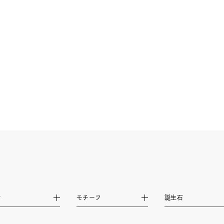
ナ
K18
K10
K7
ゴールド
シルバー
ステ
ーカラー
ピンクカラー
ホワイトカラー
トリプルカラー
誕生石
2月の誕生石
3月の誕生石
4月の誕生石
5月
誕生石
8月の誕生石
9月の誕生石
10月の誕生石
11
リセット
絞り込んで検索する
ハート
一粒
三石
パヴェ
ライン
馬蹄
材
モチーフ
誕生石
ダブルループ
星座
イニシャル
リボン
その他