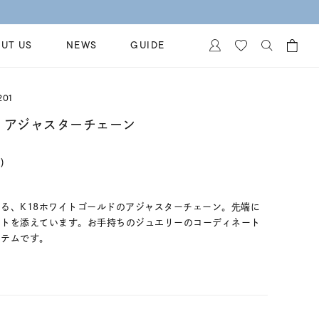
UT US
NEWS
GUIDE
カートに商品がありません。
201
イヤリング
al Jewelry
ド アジャスターチェーン
ペアブレスレット
保証
)
ー
ベストセラー
イダルサービス
ングはこちら
イダルリングの選び方
る、K18ホワイトゴールドのアジャスターチェーン。先端に
ートを添えています。お手持ちのジュエリーのコーディネート
イテムです。