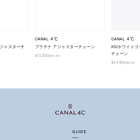
¥400,00
庫ありのみ
すべて表示
CANAL ４℃
CANAL ４℃
アジャスターチ
プラチナ アジャスターチェーン
K10ホワイト
チェーン
¥13,200(tax in)
¥6,930(tax in)
GUIDE