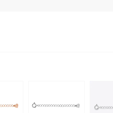
ホワイト
ピンク
パープル
ブルー
グリーン
マルチカラー
ニン
エレガント
カジュアル
フォーマル
モード
ス
ご褒美
記念日
誕生日
気分転換
デート
ジュエリー
腕周りジュエリー
ペアジュエリー
ベストセ
ンラインショップ限定
～
～