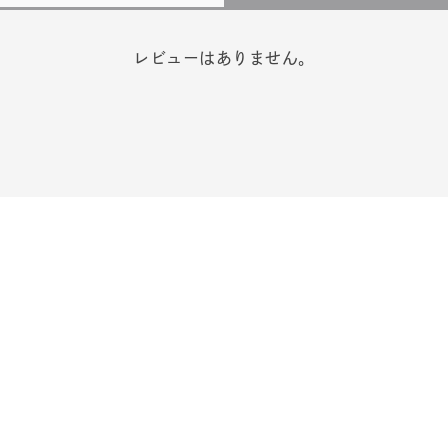
レビューはありません。
r
#ペア
#ダイヤモンド ネックレス
#エタニティ
#くまのプ