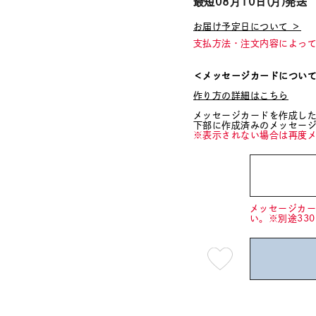
最短
08月10日(月)
発送
お届け予定日について ＞
支払方法・注文内容によっ
＜メッセージカードについ
作り方の詳細はこちら
メッセージカードを作成し
下部に作成済みのメッセー
※表示されない場合は再度
メッセージカ
い。※別途33
最
短
08
月
10
日
(月)