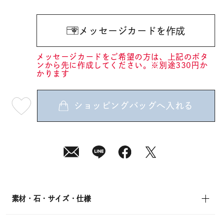
メッセージカードを作成
メッセージカードをご希望の方は、上記のボタ
ンから先に作成してください。※別途330円か
かります
ショッピングバッグへ入れる
最
短
08
月
10
日
(月)
発
送
¥33,000
(tax
in)
素材・石・サイズ・仕様