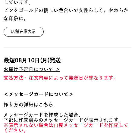
着用シーン
しています。
ピンクゴールドの優しい色合いで女性らしく、やわらか
な印象に。
コレクション
店舗在庫表示
レディース
～
リングサイズ
最短
08月10日(月)
発送
お届け予定日について ＞
メンズ
～
支払方法・注文内容によって発送日が異なります。
リングサイズ
＜メッセージカードについて＞
価格
¥0
¥400,
作り方の詳細はこちら
メッセージカードを作成した場合、
下部に作成済みのメッセージカードが表示されます。
在庫
在庫ありのみ
すべて表示
※表示されない場合は再度メッセージカードを作成して
ください。