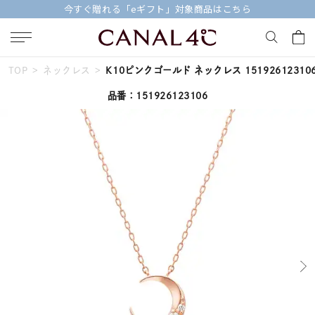
今すぐ贈れる「eギフト」対象商品はこちら
TOP
ネックレス
K10ピンクゴールド ネックレス 15192612310
キーワードで検索する
品番：151926123106
人気検索キーワード
#summer
#ダイヤモンド ネックレス
#くまのプーさん
#ペア
#エタニティ
ブランド
Canal４℃
カテゴリー
すべてのジュエリー