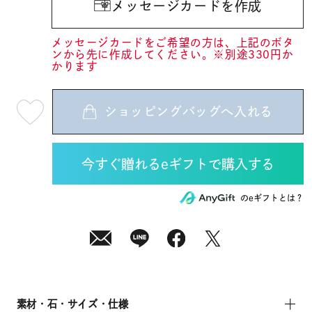
メッセージカードを作成
メッセージカードをご希望の方は、上記のボタ
ンから先に作成してください。※別途330円か
かります
ショッピングバッグへ入れる
最
短
08
月
12
日
(水)
発
送
¥27,500
のeギフトとは？
(tax
in)
素材・石・サイズ・仕様