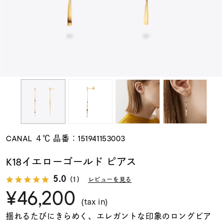
素材
カラー
誕生石
モチーフ
CANAL ４℃ 品番：151941153003
石の色
K18イエローゴールド ピアス
5.0
（1）
レビューを見る
ファッションテイス
¥46,200
ト
(tax in)
揺れるたびにきらめく、エレガントな印象のロングピア