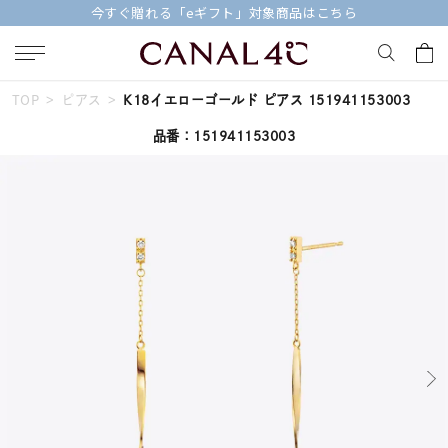
今すぐ贈れる「eギフト」対象商品はこちら
TOP
ピアス
K18イエローゴールド ピアス 151941153003
キーワードで検索する
品番：151941153003
人気検索キーワード
#ペア
#ハーフエタニティリング
#エタニティ
#ダイヤモンド ネックレス
#eギフト
ブランド
Canal４℃
カテゴリー
すべてのピアス