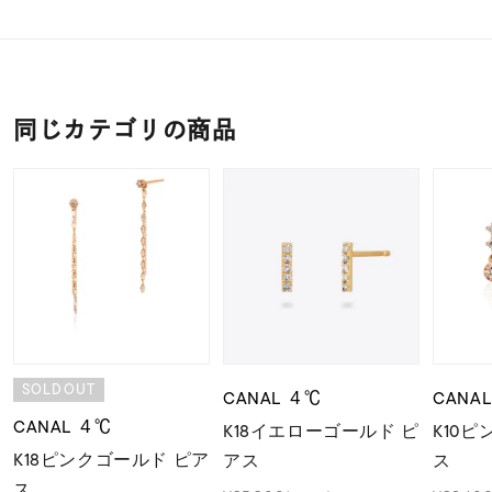
同じカテゴリの商品
SOLDOUT
CANAL ４℃
CANA
CANAL ４℃
K18イエローゴールド ピ
K10
K18ピンクゴールド ピア
アス
ス
ス