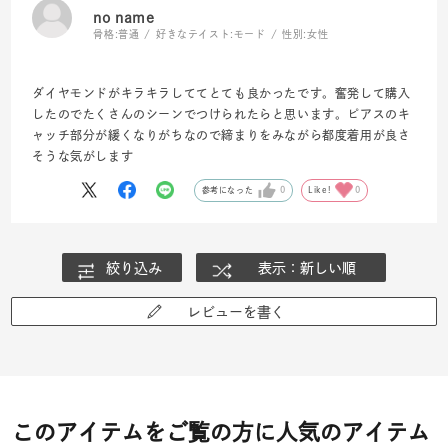
no name
骨格:
普通
好きなテイスト:
モード
性別:
女性
ダイヤモンドがキラキラしててとても良かったです。奮発して購入
したのでたくさんのシーンでつけられたらと思います。ピアスのキ
ャッチ部分が緩くなりがちなので締まりをみながら都度着用が良さ
そうな気がします
参考になった
0
Like!
0
絞り込み
表示：新しい順
レビューを書く
このアイテムをご覧の方に人気のアイテム