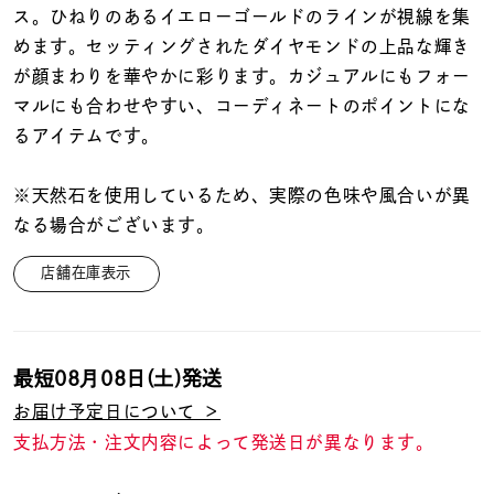
着用シーン
ス。ひねりのあるイエローゴールドのラインが視線を集
めます。セッティングされたダイヤモンドの上品な輝き
コレクション
が顔まわりを華やかに彩ります。カジュアルにもフォー
マルにも合わせやすい、コーディネートのポイントにな
るアイテムです。
レディース
～
リングサイズ
※天然石を使用しているため、実際の色味や風合いが異
なる場合がございます。
メンズ
～
店舗在庫表示
リングサイズ
価格
¥0
¥400,
最短
08月08日(土)
発送
お届け予定日について ＞
支払方法・注文内容によって発送日が異なります。
在庫
在庫ありのみ
すべて表示