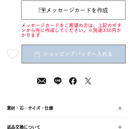
メッセージカードを作成
メッセージカードをご希望の方は、上記のボタ
ンから先に作成してください。※別途330円か
かります
ショッピングバッグへ入れる
最
短
08
月
10
日
(月)
発
送
¥48,400
(tax
in)
素材・石・サイズ・仕様
返品交換について