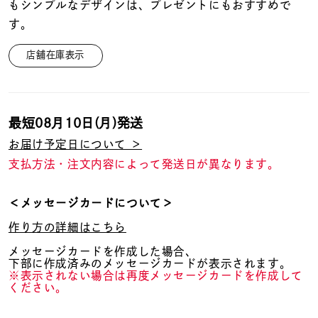
着用シーン
もシンプルなデザインは、プレゼントにもおすすめで
す。
コレクション
店舗在庫表示
レディース
～
リングサイズ
最短
08月10日(月)
発送
お届け予定日について ＞
支払方法・注文内容によって発送日が異なります。
メンズ
～
リングサイズ
＜メッセージカードについて＞
作り方の詳細はこちら
価格
¥0
¥400,
メッセージカードを作成した場合、
下部に作成済みのメッセージカードが表示されます。
※表示されない場合は再度メッセージカードを作成して
ください。
在庫
在庫ありのみ
すべて表示