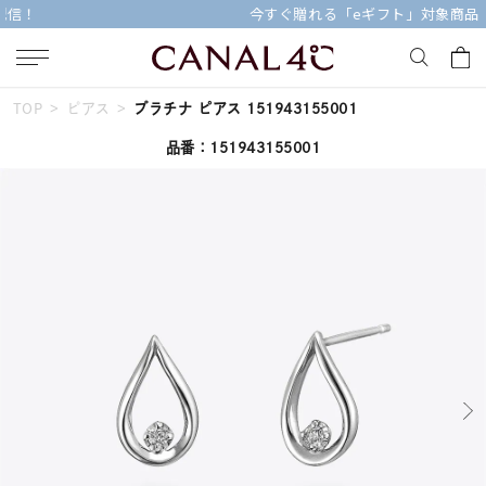
今すぐ贈れる「eギフト」対象商品はこちら
TOP
ピアス
プラチナ ピアス 151943155001
キーワードで検索する
品番：151943155001
人気検索キーワード
#summer
#ペア
#ダイヤモンド ネックレス
#エタニティ
#くまのプーさん
ブランド
Canal４℃
カテゴリー
すべてのジュエリー